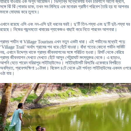
হারিয়ে যাওয়ার এক অপূর্ব আয়োজন। নিঃস্তব্ধ সন্ধেবেলায় যখন চারপাশে আলো জ্বলে,
সঙ্গে ঝিঁ ঝিঁ পোকার ডাক, তখন সব মিলিয়ে এক মনোরম গ্রামীণ পরিবেশ তৈরি হয় যা আপনার
মনকে মোহময় করে তুলবে।
এখানে রয়েছে এসি এবং নন-এসি দুই ধরনের ঘরই। দু’টি তিন-শয্যা এবং দু’টি দুই-শয্যা ঘর
রয়েছে। নিজের পছন্দমতো খাবারের প্যাকেজও বাছাই করে নিতে পারবেন আপনারা।
গ্রাম্য পর্যটন বা Village Tourism এখন নতুন একটা ধারা। এই পর্যটনের মধ্যেই পড়ে
‘Village Trail’ অর্থাৎ গ্রামের পথ ধরে হেঁটে যাওয়া। বাঁধা গতের কোনো পর্যটন সার্কিট
নয়, এখানে উদ্দেশ্য থাকে গ্রাম্য জীবনযাপনের সঙ্গে পরিচিত হওয়া। রিসর্ট থেকে বেরিয়ে
গ্রাম্য জীবনযাপন দেখতে দেখতে হেঁটে আসুন পেটুয়াঘাট মৎস্যবন্দর থেকে। এ ছাড়াও,
আপনি যেতে পারেন দরিয়াপুর লাইটহাউসেও। লাইটহাউসটি রিসর্টের একেবারে বিপরীতে
অবস্থিত, প্রবেশদক্ষিণা ১০টাকা। বিকেল ৪টে থেকে ৬টা পর্যন্ত লাইটহাউসের একদম ওপরে
ওঠা যায়।