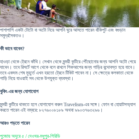
পাশাপাশি একটা টোটো বা অটো নিয়ে আপনি ঘুরে আসতে পারেন বাঁকিপুট এবং বগুড়ান
সমুদ্রসৈকতও।
কী ভাবে যাবেন?
হাওড়া থেকে ট্রেনে কাঁথি। সেখান থেকে মৃন্ময়ী কুটিরে পৌঁছোনোর জন্য আপনি অটো পেয়ে
যাবেন। তবে রিসর্টে আগে থেকে বলে রাখলে পিকআপের জন্য গাড়ির বন্দোবস্ত হয়ে যাবে।
তবে একদম শেষ মুহূর্তে এখন হয়তো ট্রেনে টিকিট পাবেন না। সে ক্ষেত্রে কলকাতা থেকে
গাড়ি নিয়ে যাওয়াই সব থেকে উপযুক্ত ব্যবস্থা।
বুকিং-এর জন্য যোগাযোগ
মৃন্ময়ী কুটিরে থাকতে হলে যোগাযোগ করুন Travelism-এর সঙ্গে। ফোন বা হোয়াটসঅ্যাপ
করতে পারেন এই নম্বরে: ৮২৭৬০০৮১৮৯ অথবা ৯৯০৩৭৬৩২৯৬।
আরও পড়তে পারেন
পুজোয় অদূরে ৫ / দেওঘর-মধুপুর-গিরিডি