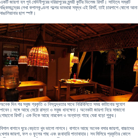
একটি জায়গা হল পূর্ব মেদিনীপুরের দরিয়াপুরের মৃন্ময়ী কুটির ভিলেজ রিসর্ট। সাহিত্য সম্রাট
বঙ্কিমচন্দ্রের লেখা কপালকুণ্ডলা গল্পের ভাবধারা সমৃদ্ধ এই রিসর্ট, তাই চারপাশে ষোলো আনা
বাঙালিয়ানার ছাপ স্পষ্ট।
অনেক দিন পর সবুজ প্রকৃতি ও নিস্তব্দ্ধতার সাথে নিরিবিলিতে সময় কাটানোর সুযোগ
পাবেন। সঙ্গে আছে মেঠো রাস্তা ও সবুজ ধানক্ষেত। অনেকটা জায়গা নিয়ে সাজানো
গোছানো রিসর্ট। এক দিকে আছে নারকেল ও অন্যান্য গাছে ঘেরা বড়ো পুকুর।
বিশাল বাগানে ঘুরে বেড়াতে খুব ভালো লাগবে। বাগানে আছে অনেক বসার জায়গা, বাচ্চাদের
খেলার জায়গা, ফল ও ফুলের গাছ এবং রংবাহারি পাতাবাহার। সব মিলিয়ে প্রকৃতির কোলে