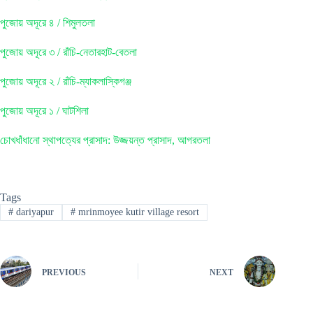
পুজোয় অদূরে ৪ / শিমুলতলা
পুজোয় অদূরে ৩ / রাঁচি-নেতারহাট-বেতলা
পুজোয় অদূরে ২ / রাঁচি-ম্যাকলাস্কিগঞ্জ
পুজোয় অদূরে ১ / ঘাটশিলা
চোখধাঁধানো স্থাপত্যের প্রাসাদ: উজ্জয়ন্ত প্রাসাদ, আগরতলা
Tags
#
dariyapur
#
mrinmoyee kutir village resort
PREVIOUS
NEXT