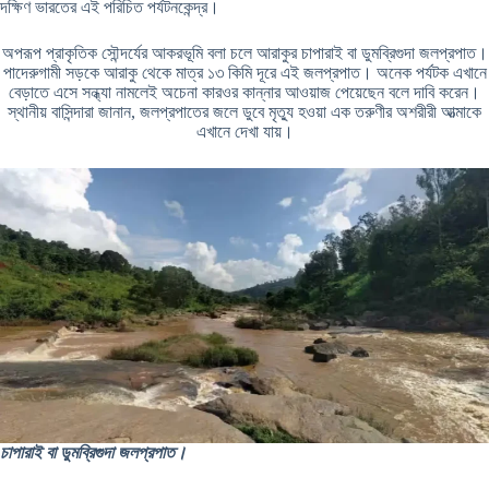
দক্ষিণ ভারতের এই পরিচিত পর্যটনকেন্দ্র।
অপরূপ প্রাকৃতিক সৌন্দর্যের আকরভূমি বলা চলে আরাকুর চাপারাই বা ডুমব্রিগুদা জলপ্রপাত।
পাদেরুগামী সড়কে আরাকু থেকে মাত্র ১৩ কিমি দূরে এই জলপ্রপাত। অনেক পর্যটক এখানে
বেড়াতে এসে সন্ধ্যা নামলেই অচেনা কারওর কান্নার আওয়াজ পেয়েছেন বলে দাবি করেন।
স্থানীয় বাসিন্দারা জানান, জলপ্রপাতের জলে ডুবে মৃত্যু হওয়া এক তরুণীর অশরীরী আত্মাকে
এখানে দেখা যায়।
চাপারাই বা ডুমব্রিগুদা জলপ্রপাত।