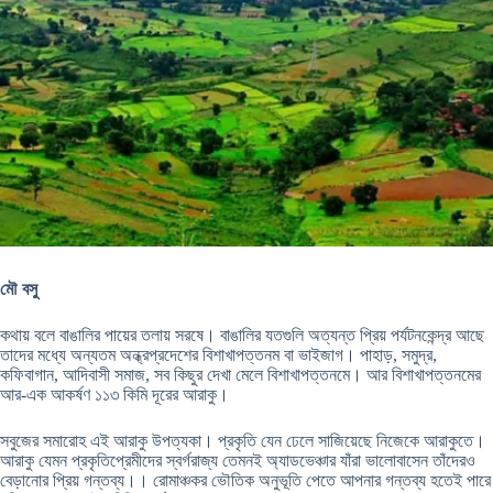
মৌ বসু
কথায় বলে বাঙালির পায়ের তলায় সরষে। বাঙালির যতগুলি অত্যন্ত প্রিয় পর্যটনকেন্দ্র আছে
তাদের মধ্যে অন্যতম অন্ধ্রপ্রদেশের বিশাখাপত্তনম বা ভাইজাগ। পাহাড়, সমুদ্র,
কফিবাগান, আদিবাসী সমাজ, সব কিছুর দেখা মেলে বিশাখাপত্তনমে। আর বিশাখাপত্তনমের
আর-এক আকর্ষণ ১১৩ কিমি দূরের আরাকু।
সবুজের সমারোহ এই আরাকু উপত্যকা। প্রকৃতি যেন ঢেলে সাজিয়েছে নিজেকে আরাকুতে।
আরাকু যেমন প্রকৃতিপ্রেমীদের স্বর্গরাজ্য তেমনই অ্যাডভেঞ্চার যাঁরা ভালোবাসেন তাঁদেরও
বেড়ানোর প্রিয় গন্তব্য।। রোমাঞ্চকর ভৌতিক অনুভূতি পেতে আপনার গন্তব্য হতেই পারে