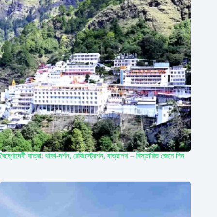
বৈষ্ণোদেবী যাত্রা: থাকা-দর্শন, রেজিস্ট্রেশন, যাত্রাপথ – বিস্তারিত জেনে নিন