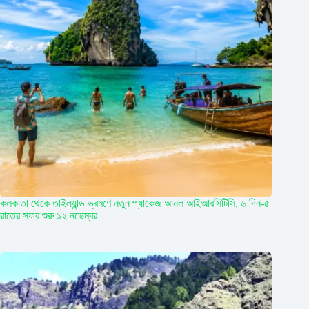
কলকাতা থেকে তাইল্যান্ড ভ্রমণে নতুন প্যাকেজ আনল আইআরসিটিসি, ৬ দিন-৫
রাতের সফর শুরু ১২ নভেম্বর