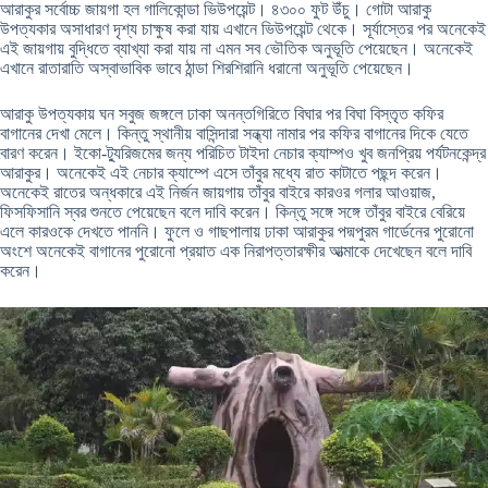
আরাকুর সর্বোচ্চ জায়গা হল গালিকোন্ডা ভিউপয়েন্ট। ৪৩০০ ফুট উঁচু। গোটা আরাকু
উপত্যকার অসাধারণ দৃশ্য চাক্ষুষ করা যায় এখানে ভিউপয়েন্ট থেকে। সূর্যাস্তের পর অনেকেই
এই জায়গায় বুদ্ধিতে ব্যাখ্যা করা যায় না এমন সব ভৌতিক অনুভূতি পেয়েছেন। অনেকেই
এখানে রাতারাতি অস্বাভাবিক ভাবে ঠান্ডা শিরশিরানি ধরানো অনুভূতি পেয়েছেন।
আরাকু উপত্যকায় ঘন সবুজ জঙ্গলে ঢাকা অনন্তগিরিতে বিঘার পর বিঘা বিস্তৃত কফির
বাগানের দেখা মেলে। কিন্তু স্থানীয় বাসিন্দারা সন্ধ্যা নামার পর কফির বাগানের দিকে যেতে
বারণ করেন। ইকো-ট্যুরিজমের জন্য পরিচিত টাইদা নেচার ক্যাম্পও খুব জনপ্রিয় পর্যটনকেন্দ্র
আরাকুর। অনেকেই এই নেচার ক্যাম্পে এসে তাঁবুর মধ্যে রাত কাটাতে পছন্দ করেন।
অনেকেই রাতের অন্ধকারে এই নির্জন জায়গায় তাঁবুর বাইরে কারওর গলার আওয়াজ,
ফিসফিসানি স্বর শুনতে পেয়েছেন বলে দাবি করেন। কিন্তু সঙ্গে সঙ্গে তাঁবুর বাইরে বেরিয়ে
এলে কারওকে দেখতে পাননি। ফুলে ও গাছপালায় ঢাকা আরাকুর পদ্মপুরম গার্ডেনের পুরোনো
অংশে অনেকেই বাগানের পুরোনো প্রয়াত এক নিরাপত্তারক্ষীর আত্মাকে দেখেছেন বলে দাবি
করেন।