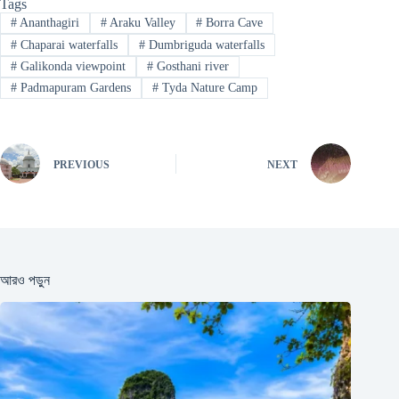
Tags
#
Ananthagiri
#
Araku Valley
#
Borra Cave
#
Chaparai waterfalls
#
Dumbriguda waterfalls
#
Galikonda viewpoint
#
Gosthani river
#
Padmapuram Gardens
#
Tyda Nature Camp
PREVIOUS
NEXT
আরও পড়ুন