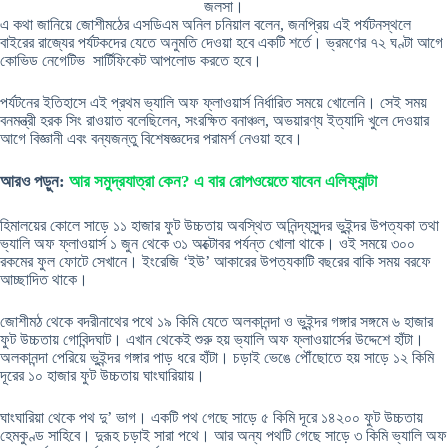
জলসা।
এ কথা জানিয়ে জোশীমঠের এসডিএম অনিল চনিয়াল বলেন, জনপ্রিয় এই পর্যটনস্থলে
বাইরের রাজ্যের পর্যটকদের যেতে অনুমতি দেওয়া হবে একটি শর্তে। ভ্রমণের ৭২ ঘণ্টা আগে
কোভিড নেগেটিভ সার্টিফিকেট আপলোড করতে হবে।
পর্যটনের ইতিহাসে এই প্রথম ভ্যালি অফ ফ্লাওয়ার্স নির্ধারিত সময়ে খোলেনি। সেই সময়
বনমন্ত্রী হরক সিং রাওয়াত বলেছিলেন, সংরক্ষিত বনাঞ্চল, অভয়ারণ্য ইত্যাদি খুলে দেওয়ার
আগে বিজ্ঞানী এবং বন্যজন্তু বিশেষজ্ঞদের পরামর্শ নেওয়া হবে।
আরও পড়ুন:
আর সমুদ্রযাত্রা কেন? এ বার রোপওয়েতে যাবেন এলিফ্যান্টা
হিমালয়ের কোলে সাড়ে ১১ হাজার ফুট উচ্চতায় অবস্থিত অনিন্দ্যসুন্দর ভুইন্দর উপত্যকা তথা
ভ্যালি অফ ফ্লাওয়ার্স ১ জুন থেকে ৩১ অক্টোবর পর্যন্ত খোলা থাকে। ওই সময়ে ৩০০
রকমের ফুল ফোটে সেখানে। ইংরেজি ‘ইউ’ আকারের উপত্যকাটি বছরের বাকি সময় বরফে
আচ্ছাদিত থাকে।
জোশীমঠ থেকে বদরীনাথের পথে ১৯ কিমি যেতে অলকানন্দা ও ভুইন্দর গঙ্গার সঙ্গমে ৬ হাজার
ফুট উচ্চতায় গোবিন্দঘাট। এখান থেকেই শুরু হয় ভ্যালি অফ ফ্লাওয়ার্সের উদ্দেশে হাঁটা।
অলকানন্দা পেরিয়ে ভুইন্দর গঙ্গার পাড় ধরে হাঁটা। চড়াই ভেঙে পৌঁছোতে হয় সাড়ে ১২ কিমি
দূরের ১০ হাজার ফুট উচ্চতায় ঘাংঘারিয়ায়।
ঘাংঘারিয়া থেকে পথ দু’ ভাগ। একটি পথ গেছে সাড়ে ৫ কিমি দূরে ১৪২০০ ফুট উচ্চতায়
হেমকুণ্ড সাহিবে। দুরূহ চড়াই সারা পথে। আর অন্য পথটি গেছে সাড়ে ৩ কিমি ভ্যালি অফ