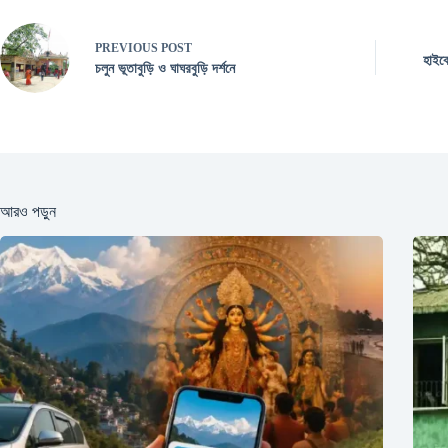
PREVIOUS
POST
হাইক
চলুন ভূতাবুড়ি ও ঘাঘরবুড়ি দর্শনে
আরও পড়ুন