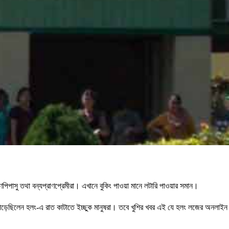
িপাসু তথা বন্যপ্রাণপ্রেমীরা। এখানে বুকিং পাওয়া মানে লটারি পাওয়ার সমান।
 পড়েছিলেন হলং-এ রাত কাটাতে ইচ্ছুক মানুষরা। তবে খুশির খবর এই যে হলং লজের অনলাইন