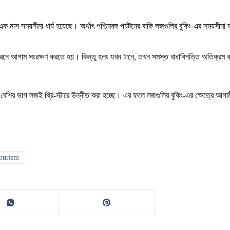
ক মাস সময়সীমা ধার্য হয়েছে। অর্থাৎ পশ্চিমবঙ্গ পর্যটনের বাকি লজগুলির বুকিং-এর সময়সী
ট্রেনে আগাম সংরক্ষণ করতে হয়। কিন্তু হলং যখন টানে, তখন সমস্ত বাধাবিপত্তি অতিক্
 বেশির ভাগ লজই থ্রি-স্টারে উন্নীত করা হচ্ছে। এর ফলে লজগুলির বুকিং-এর ক্ষেত্রে আগ
tourism