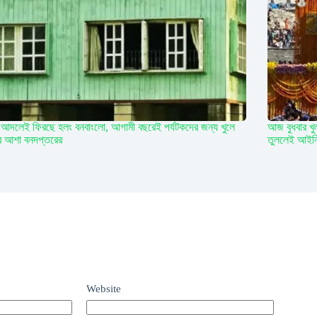
আদলেই ফিরছে হলং বনবাংলো, আগামী বছরেই পর্যটকদের জন্য খুলে
আজ বুধবার খু
র আশা বনদপ্তরের
তুললেই আইনি 
Website