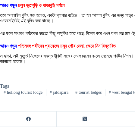
আরও পড়ুন
চলুন ভূতাবুড়ি ও ঘাঘরবুড়ি দর্শনে
তবে অনলাইন বুকিং শুরু হলেও, একটা ব্যাপার ঘটেছে। তা হল আগাম বুকিং-এর জন্য মাত্র এ
ওয়েবসাইটেই এই বুকিং করা যাচ্ছে।
এর ফলে সাধারণ পর্যটকের হয়তো কিছু অসুবিধা হতে পারে, বিশেষ করে এখন যখন চার মাস 
আরও পড়ুন
পশ্চিমবঙ্গ পর্যটনের প্যাকেজে চলুন পৌষ মেলা, জেনে নিন বিস্তারিত
এ ছাড়া, এই মুহূর্তে নিজেদের সমস্ত টুরিস্ট লজের ভোলবদলের কাজে নেমেছে পর্যটন নিগম।
জানানো হয়েছে।
Tags
#
hollong tourist lodge
#
jaldapara
#
tourist lodges
#
west bengal 