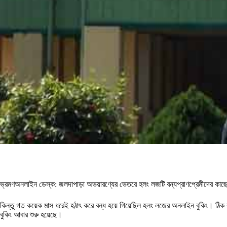
ভ্রমণঅনলাইন ডেস্ক: জলদাপাড়া অভয়ারণ্যের ভেতরে হলং লজটি বন্যপ্রাণপ্রেমীদের কাছে এ
কিন্তু গত কয়েক মাস ধরেই হঠাৎ করে বন্ধ হয়ে গিয়েছিল হলং লজের অনলাইন বুকিং। ঠিক ক
বুকিং আবার শুরু হয়েছে।