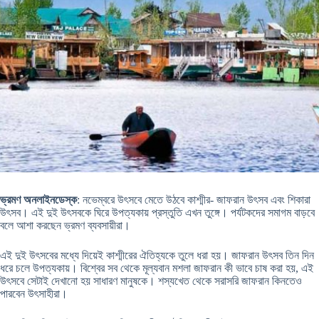
ভ্রমণ অনলাইনডেস্ক
: নভেম্বরে উৎসবে মেতে উঠবে কাশ্মীর- জাফরান উৎসব এবং শিকারা
উৎসব। এই দুই উৎসবকে ঘিরে উপত্যকায় প্রস্তুতি এখন তুঙ্গে। পর্যটকদের সমাগম বাড়বে
বলে আশা করছেন ভ্রমণ ব্যবসায়ীরা।
এই দুই উৎসবের মধ্যে দিয়েই কাশ্মীরের ঐতিহ্যকে তুলে ধরা হয়। জাফরান উৎসব তিন দিন
ধরে চলে উপত্যকায়। বিশ্বের সব থেকে মূল্যবান মশলা জাফরান কী ভাবে চাষ করা হয়, এই
উৎসবে সেটাই দেখানো হয় সাধারণ মানুষকে। শস্যখেত থেকে সরাসরি জাফরান কিনতেও
পারবেন উৎসাহীরা।