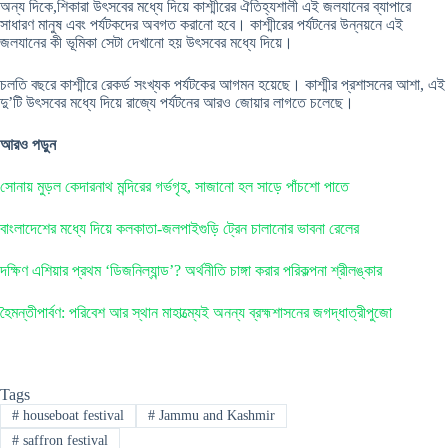
অন্য দিকে,শিকারা উৎসবের মধ্যে দিয়ে কাশ্মীরের ঐতিহ্যশালী এই জলযানের ব্যাপারে
সাধারণ মানুষ এবং পর্যটকদের অবগত করানো হবে। কাশ্মীরের পর্যটনের উন্নয়নে এই
জলযানের কী ভূমিকা সেটা দেখানো হয় উৎসবের মধ্যে দিয়ে।
চলতি বছরে কাশ্মীরে রেকর্ড সংখ্যক পর্যটকের আগমন হয়েছে। কাশ্মীর প্রশাসনের আশা, এই
দু’টি উৎসবের মধ্যে দিয়ে রাজ্যে পর্যটনের আরও জোয়ার লাগতে চলেছে।
আরও পড়ুন
সোনায় মুড়ল কেদারনাথ মন্দিরের গর্ভগৃহ, সাজানো হল সাড়ে পাঁচশো পাতে
বাংলাদেশের মধ্যে দিয়ে কলকাতা-জলপাইগুড়ি ট্রেন চালানোর ভাবনা রেলের
দক্ষিণ এশিয়ার প্রথম ‘ডিজনিল্যান্ড’? অর্থনীতি চাঙ্গা করার পরিকল্পনা শ্রীলঙ্কার
হৈমন্তীপার্বণ: পরিবেশ আর স্থান মাহাত্ম্যেই অনন্য ব্রহ্মশাসনের জগদ্ধাত্রীপুজো
Tags
#
houseboat festival
#
Jammu and Kashmir
#
saffron festival