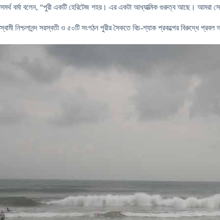
সমর্থ বর্মা বলেন, “পুরী একটি হেরিটেজ শহর। এর একটা আধ্যাত্মিক গুরুত্ব আছে। আমরা সে ভ
স্বামী নিশ্চলানন্দ সরস্বতী ও ৫০টি সংগঠন পুরীর সৈকতে বিচ-শ্যাক প্রকল্পের বিরুদ্ধে প্