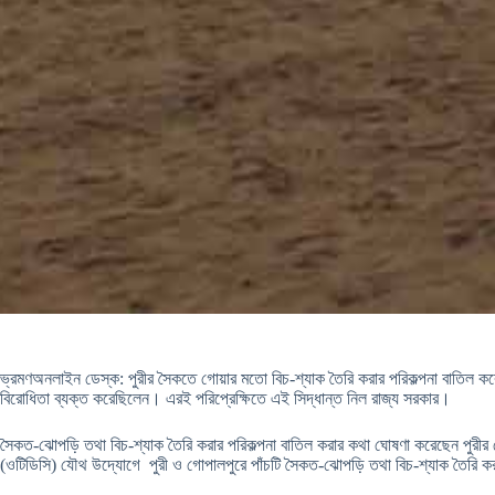
ভ্রমণঅনলাইন ডেস্ক: পুরীর সৈকতে গোয়ার মতো বিচ-শ্যাক তৈরি করার পরিকল্পনা বাতিল করে দি
বিরোধিতা ব্যক্ত করেছিলেন। এরই পরিপ্রেক্ষিতে এই সিদ্ধান্ত নিল রাজ্য সরকার।
সৈকত-ঝোপড়ি তথা বিচ-শ্যাক তৈরি করার পরিকল্পনা বাতিল করার কথা ঘোষণা করেছেন পুরীর জেল
(ওটিডিসি) যৌথ উদ্যোগে পুরী ও গোপালপুরে পাঁচটি সৈকত-ঝোপড়ি তথা বিচ-শ্যাক তৈরি কর