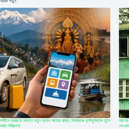
আরও পড়ুন
পর্যটনে স্বচ্ছতা আনতে নতুন অ্যাপ আনছে রাজ্য, বিশ্বমঞ্চে দুর্গাপুজোকে তুলে
আগের 
ধরার পরিকল্পনা
দেওয়া