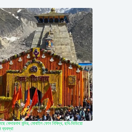
লছে কেদারনাথ মন্দির, মোবাইল ফোন নিষিদ্ধ, ছবি-ভিডিয়ো
ব্যবস্থা