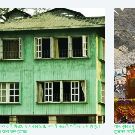
আদলেই ফিরছে হলং বনবাংলো, আগামী বছরেই পর্যটকদের জন্য খুলে
আজ বুধবার খু
র আশা বনদপ্তরের
তুললেই আইনি 