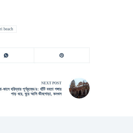
i beach
NEXT
POST
-কালে হরিদ্বার পূর্ণকুম্ভে/৪: হাঁটি বহতা গঙ্গার
পাড় ধরে, ঘুরে আসি ভীমগোড়া, কনখল