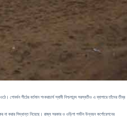
োবর্ধন পীঠের বর্তমান শংকরাচার্য স্বামী নিশ্চলানন্দ সরস্বতীও এ ব্যাপারে তাঁদের তীব্র
 না করার সিদ্ধান্ত নিয়েছে। রাজ্য সরকার ও ওড়িশা পর্যটন উন্নয়ন কর্পোরেশনের