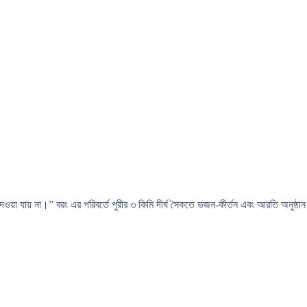
েওয়া যায় না।” বরং এর পরিবর্তে পুরীর ৩ কিমি দীর্ঘ সৈকতে ভজন-কীর্তন এবং আরতি অনুষ্ঠান