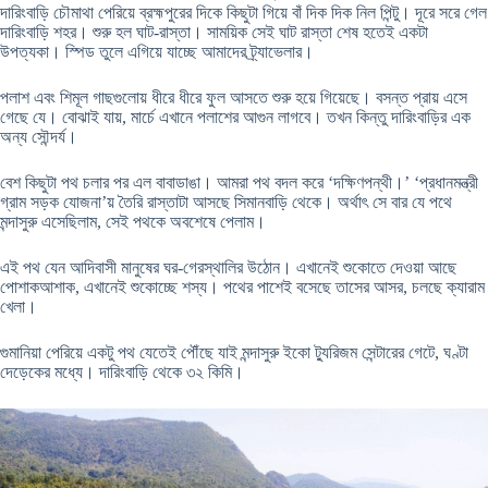
দারিংবাড়ি চৌমাথা পেরিয়ে ব্রহ্মপুরের দিকে কিছুটা গিয়ে বাঁ দিক দিক নিল পিন্টু। দূরে সরে গেল
দারিংবাড়ি শহর। শুরু হল ঘাট-রাস্তা। সাময়িক সেই ঘাট রাস্তা শেষ হতেই একটা
উপত্যকা। স্পিড তুলে এগিয়ে যাচ্ছে আমাদের ট্র্যাভেলার।
পলাশ এবং শিমূল গাছগুলোয় ধীরে ধীরে ফুল আসতে শুরু হয়ে গিয়েছে। বসন্ত প্রায় এসে
গেছে যে। বোঝাই যায়, মার্চে এখানে পলাশের আগুন লাগবে। তখন কিন্তু দারিংবাড়ির এক
অন্য সৌন্দর্য।
বেশ কিছুটা পথ চলার পর এল বাবাডাঙা। আমরা পথ বদল করে ‘দক্ষিণপন্থী।’ ‘প্রধানমন্ত্রী
গ্রাম সড়ক যোজনা’য় তৈরি রাস্তাটা আসছে সিমানবাড়ি থেকে। অর্থাৎ সে বার যে পথে
মন্দাসুরু এসেছিলাম, সেই পথকে অবশেষে পেলাম।
এই পথ যেন আদিবাসী মানুষের ঘর-গেরস্থালির উঠোন। এখানেই শুকোতে দেওয়া আছে
পোশাকআশাক, এখানেই শুকোচ্ছে শস্য। পথের পাশেই বসেছে তাসের আসর, চলছে ক্যারাম
খেলা।
গুমানিয়া পেরিয়ে একটু পথ যেতেই পৌঁছে যাই মন্দাসুরু ইকো ট্যুরিজম সেন্টারের গেটে, ঘণ্টা
দেড়েকের মধ্যে। দারিংবাড়ি থেকে ৩২ কিমি।