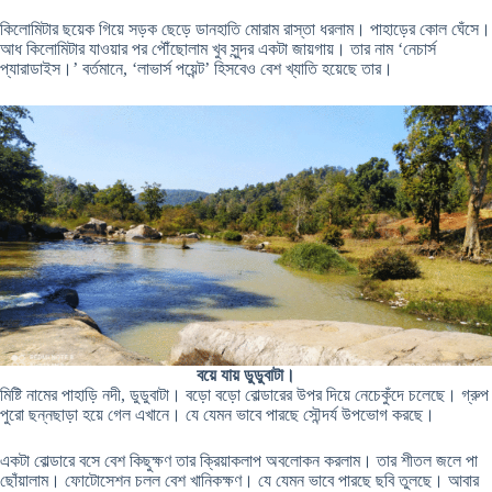
কিলোমিটার ছয়েক গিয়ে সড়ক ছেড়ে ডানহাতি মোরাম রাস্তা ধরলাম। পাহাড়ের কোল ঘেঁসে।
আধ কিলোমিটার যাওয়ার পর পৌঁছোলাম খুব সুন্দর একটা জায়গায়। তার নাম ‘নেচার্স
প্যারাডাইস।’ বর্তমানে, ‘লাভার্স পয়েন্ট’ হিসবেও বেশ খ্যাতি হয়েছে তার।
বয়ে যায় ডুডুবাটা।
মিষ্টি নামের পাহাড়ি নদী, ডুডুবাটা। বড়ো বড়ো বোল্ডারের উপর দিয়ে নেচেকুঁদে চলেছে। গ্রুপ
পুরো ছন্নছাড়া হয়ে গেল এখানে। যে যেমন ভাবে পারছে সৌন্দর্য উপভোগ করছে।
একটা বোল্ডারে বসে বেশ কিছুক্ষণ তার ক্রিয়াকলাপ অবলোকন করলাম। তার শীতল জলে পা
ছোঁয়ালাম। ফোটোসেশন চলল বেশ খানিকক্ষণ। যে যেমন ভাবে পারছে ছবি তুলছে। আবার