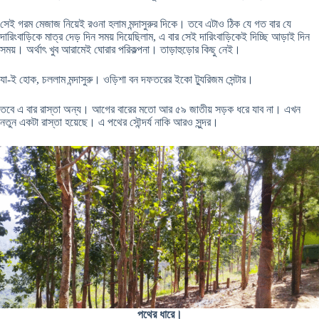
সেই গরম মেজাজ নিয়েই রওনা হলাম মন্দাসুরুর দিকে। তবে এটাও ঠিক যে গত বার যে
দারিংবাড়িকে মাত্র দেড় দিন সময় দিয়েছিলাম, এ বার সেই দারিংবাড়িকেই দিচ্ছি আড়াই দিন
সময়। অর্থাৎ খুব আরামেই ঘোরার পরিকল্পনা। তাড়াহুড়োর কিছু নেই।
যা-ই হোক, চললাম মন্দাসুরু। ওড়িশা বন দফতরের ইকো ট্যুরিজম সেন্টার।
তবে এ বার রাস্তা অন্য। আগের বারের মতো আর ৫৯ জাতীয় সড়ক ধরে যাব না। এখন
নতুন একটা রাস্তা হয়েছে। এ পথের সৌন্দর্য নাকি আরও সুন্দর।
পথের ধারে।