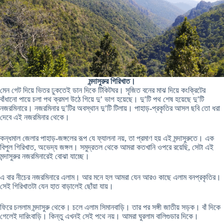
মন্দাসুরুর গিরিখাত।
মেন গেট দিয়ে ভিতর ঢুকতেই ডান দিকে টিকিটঘর। সৃজিত বনের মাঝ দিয়ে কংক্রিটের
বাঁধানো পায়ে চলা পথ ক্রমশ উঠে গিয়ে দু’ ভাগ হয়েছে। দু’টি পথ শেষ হয়েছে দু’টি
নজরমিনারে। নজরমিনার দু’টির অবস্থান দু’টি টিলায়। পাহাড়-প্রকৃতির আসল ছবি তো ধরা
দেবে এই নজরমিনার থেকে।
কন্ধমাল জেলার পাহাড়-জঙ্গলের রূপ যে ফ্যালনা নয়, তা প্রমাণ হয় এই মন্দাসুরুতে। এক
বিপুল গিরিখাত, অভেদ্য জঙ্গল। সমুদ্রতল থেকে আমরা কতখানি ওপরে রয়েছি, সেটা এই
মন্দাসুরুর নজরমিনারেই বোঝা যাচ্ছে।
এ বার নীচের নজরমিনারে এলাম। আর মনে হল আমরা যেন আরও কাছে এলাম বনপ্রকৃতির।
সেই গিরিখাতটা যেন হাত বাড়ালেই ছোঁয়া যায়।
ফিরে চললাম মন্দাসুরু থেকে। চলে এলাম সিমানবাড়ি। তার পর সঙ্গী জাতীয় সড়ক। বাঁ দিকে
গেলেই দারিংবাড়ি। কিন্তু এখনই সেই পথে নয়। আমরা ঘুরলাম বালিগুডার দিকে।