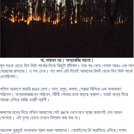
না, দাবানল নয়। অস্তরবির আলো।
মূল সড়ক ছেড়ে হিল ভিউ পার্কের দিকে কিছুটা হাঁটলাম। তার পর নেমে গেলাম আরও এক লাল
মোরামের রাস্তায়। এ পথ চেনা। গত কাল এটা দিয়েই আমাদের রিসর্ট থেকে হিল ভিউ পার্কে
এসেছিলাম।
পশ্চিম আকাশে বাহারি রঙের মেলা। লাল, হলুদ, কমলা, গেরুয়া মিলিয়ে এক অসাধারণ
পরিবেশ। অন্ধাকারাচ্ছন্ন পরিবেশ, ঝিঁঝিঁ পোকার ডাক বাড়ছে ক্রমশ। তারই মধ্যে দিয়ে
আমরা এগিয়ে যাচ্ছি চারটি প্রাণী।
জঙ্গলের মধ্যে দিয়ে পশ্চিম আকাশের সেই রঙকে দেখে মনে হচ্ছে জঙ্গলেই যেন আগুন
লেগেছে। এই দৃশ্য চোখে দেখলে বিশ্বাস করা যায় না।
আচমকা ঘুরঘুট্টে অন্ধকার গ্রাস করল আমাদের। মোবাইলের টর্চ জ্বালিয়ে এগিয়ে গেলাম