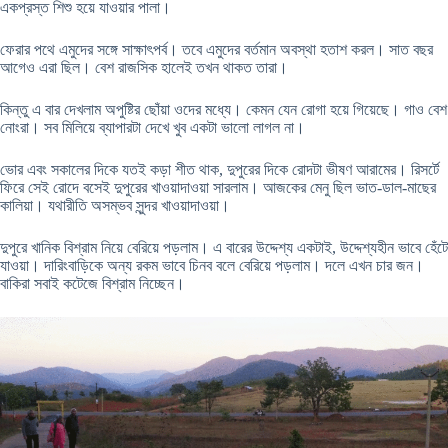
একপ্রস্ত শিশু হয়ে যাওয়ার পালা।
ফেরার পথে এমুদের সঙ্গে সাক্ষাৎপর্ব। তবে এমুদের বর্তমান অবস্থা হতাশ করল। সাত বছর
আগেও এরা ছিল। বেশ রাজসিক হালেই তখন থাকত তারা।
কিন্তু এ বার দেখলাম অপুষ্টির ছোঁয়া ওদের মধ্যে। কেমন যেন রোগা হয়ে গিয়েছে। গাও বেশ
নোংরা। সব মিলিয়ে ব্যাপারটা দেখে খুব একটা ভালো লাগল না।
ভোর এবং সকালের দিকে যতই কড়া শীত থাক, দুপুরের দিকে রোদটা ভীষণ আরামের। রিসর্টে
ফিরে সেই রোদে বসেই দুপুরের খাওয়াদাওয়া সারলাম। আজকের মেনু ছিল ভাত-ডাল-মাছের
কালিয়া। যথারীতি অসম্ভব সুন্দর খাওয়াদাওয়া।
দুপুরে খানিক বিশ্রাম নিয়ে বেরিয়ে পড়লাম। এ বারের উদ্দেশ্য একটাই, উদ্দেশ্যহীন ভাবে হেঁটে
যাওয়া। দারিংবাড়িকে অন্য রকম ভাবে চিনব বলে বেরিয়ে পড়লাম। দলে এখন চার জন।
বাকিরা সবাই কটেজে বিশ্রাম নিচ্ছেন।