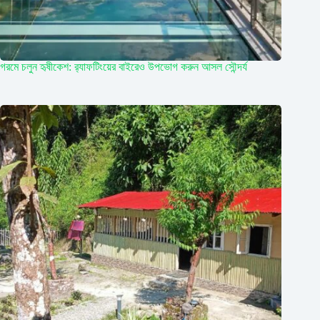
গরমে চলুন হৃষীকেশ: র‍্যাফটিংয়ের বাইরেও উপভোগ করুন আসল সৌন্দর্য