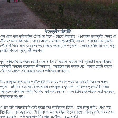
উদ্দেশ্যহীন হাঁটাহাঁটি।
মেন রোড ধরে দারিংবাড়ির চৌমাথার দিকে এগোতে থাকলাম। এখানকার ভূপ্রকৃতি এমনই যে
হাঁটতে কোনো কষ্ট নেই। কারণ রাস্তা তো প্রায় পুরোপুরিই সমতল। চৌমাথার কাছাকাছি
পৌঁছে বাঁ দিকে লাল মোরামের পথ দেখতে পেয়ে ঢুকে পড়লাম। কোথায় যাচ্ছি জানি না, শুধু
দেখছি সাধারণ গ্রাম্য জীবনযাপন।
হ্যাঁ, দারিংবাড়িতে শহুরে ছোঁয়া এসে লাগলেও ভেতরে ভেতরে সেই গ্রামটাই রয়ে গিয়েছে।
আদিবাসী মানুষের সহজসরল জীবনযাপন। আমাদের চার জনকে দেখে অবাক চাহনি তাদের।
এই পথে হয়তো এই প্রথম কোনো পর্যটকের পা পড়ল।
উন্নয়নমূলক কাজকর্মের প্রতিশ্রুতি দিয়ে তার পর তা পালন না করার উদাহরণও চোখে
পড়ল। এই সব অঞ্চলের ছেলেমেয়েরা খেলাধুলোয় খুব দক্ষ। ভারতের পুরুষ হকি দলের
প্রাক্তন অধিনায়ক দিলীপ তির্কেও এখানকার ছেলে। এখন তিনি রাজনৈতিক নেতা হয়েছেন,
রাজ্যসভার সাংসদ।
এখানে হকি অ্যাকাডেমি তৈরি করার কথা বলেছিলেন তির্কে। তার জন্য জমিও দেখা হয়ে
গিয়েছিল। বহু বছর আগে শিলান্যাসও করা হয়েছিল তির্কের নামে। কিন্তু সেই পাথর এখন
ধুলোয় ভরতি। হকি অ্যাকাডেমির কাজ এতটুকুও যে এগোয়নি।