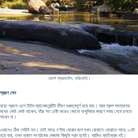
নেচার্স প্যারাডাইস, দারিংবাড়ি।
শ্রয়ণ সেন
বড়ো গ্রুপে এলে টাইম ম্যানেজমেন্টটা ভীষণ গুরুত্বপূর্ণ হয়ে যায়। আর গ্রুপ সদস্যদের
মধ্যে কেউ কেউ থাকেন, যাঁরা শত চেষ্টা করেও কোনো অসুবিধার কারণে সময় নেমে চলতে
পারেন না।
এখানেও ঠিক সেটাই হল। তাই সাড়ে ন’টায় বেরোব বলে যখন বেরোতে বেরোতে সাড়ে ১০টা
হয়ে যায়, তখন ভ্রমণ সংগঠকের মেজাজ কিছুটা গরম হবেই। আমিও ব্যতিক্রম নই।