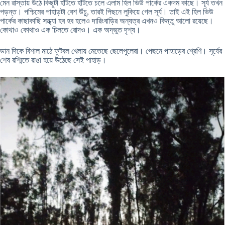
মেন রাস্তায় উঠে কিছুটা হাঁটতে হাঁটতে চলে এলাম হিল ভিউ পার্কের একদম কাছে। সূর্য তখন
পড়ন্ত। পশ্চিমের পাহাড়টা বেশ উঁচু, তারই পিছনে লুকিয়ে গেল সূর্য। তাই এই হিল ভিউ
পার্কের কাছাকাছি সন্ধ্যা হব হব হলেও দারিংবাড়ির অন্যত্র এখনও কিন্তু আলো রয়েছে।
কোথাও কোথাও এক চিলতে রোদও। এক অদ্ভুত দৃশ্য।
ডান দিকে বিশাল মাঠে ফুটবল খেলায় মেতেছে ছেলেপুলেরা। পেছনে পাহাড়ের শ্রেণি। সূর্যের
শেষ রশ্মিতে রাঙা হয়ে উঠেছে সেই পাহাড়।