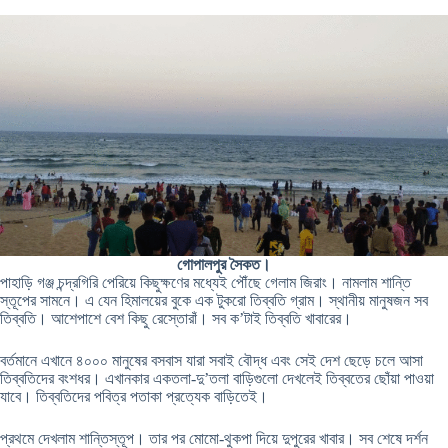
গোপালপুর সৈকত।
পাহাড়ি গঞ্জ চন্দ্রগিরি পেরিয়ে কিছুক্ষণের মধ্যেই পৌঁছে গেলাম জিরাং। নামলাম শান্তি
স্তূপের সামনে। এ যেন হিমালয়ের বুকে এক টুকরো তিব্বতি গ্রাম। স্থানীয় মানুষজন সব
তিব্বতি। আশেপাশে বেশ কিছু রেস্তোরাঁ। সব ক’টাই তিব্বতি খাবারের।
বর্তমানে এখানে ৪০০০ মানুষের বসবাস যারা সবাই বৌদ্ধ এবং সেই দেশ ছেড়ে চলে আসা
তিব্বতিদের বংশধর। এখানকার একতলা-দু’তলা বাড়িগুলো দেখলেই তিব্বতের ছোঁয়া পাওয়া
যাবে। তিব্বতিদের পবিত্র পতাকা প্রত্যেক বাড়িতেই।
প্রথমে দেখলাম শান্তিস্তূপ। তার পর মোমো-থুকপা দিয়ে দুপুরের খাবার। সব শেষে দর্শন