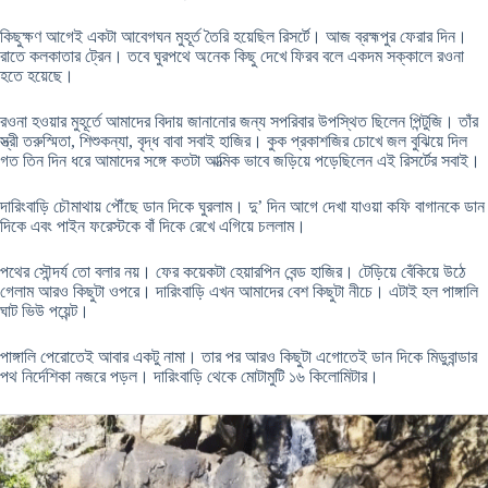
কিছুক্ষণ আগেই একটা আবেগঘন মুহূর্ত তৈরি হয়েছিল রিসর্টে। আজ ব্রহ্মপুর ফেরার দিন।
রাতে কলকাতার ট্রেন। তবে ঘুরপথে অনেক কিছু দেখে ফিরব বলে একদম সক্কালে রওনা
হতে হয়েছে।
রওনা হওয়ার মুহূর্তে আমাদের বিদায় জানানোর জন্য সপরিবার উপস্থিত ছিলেন পিন্টুজি। তাঁর
স্ত্রী তরুস্মিতা, শিশুকন্যা, বৃদ্ধ বাবা সবাই হাজির। কুক প্রকাশজির চোখে জল বুঝিয়ে দিল
গত তিন দিন ধরে আমাদের সঙ্গে কতটা আত্মিক ভাবে জড়িয়ে পড়েছিলেন এই রিসর্টের সবাই।
দারিংবাড়ি চৌমাথায় পৌঁছে ডান দিকে ঘুরলাম। দু’ দিন আগে দেখা যাওয়া কফি বাগানকে ডান
দিকে এবং পাইন ফরেস্টকে বাঁ দিকে রেখে এগিয়ে চললাম।
পথের সৌন্দর্য তো বলার নয়। ফের কয়েকটা হেয়ারপিন বেন্ড হাজির। টেড়িয়ে বেঁকিয়ে উঠে
গেলাম আরও কিছুটা ওপরে। দারিংবাড়ি এখন আমাদের বেশ কিছুটা নীচে। এটাই হল পাঙ্গালি
ঘাট ভিউ পয়েন্ট।
পাঙ্গালি পেরোতেই আবার একটু নামা। তার পর আরও কিছুটা এগোতেই ডান দিকে মিডুবান্ডার
পথ নির্দেশিকা নজরে পড়ল। দারিংবাড়ি থেকে মোটামুটি ১৬ কিলোমিটার।