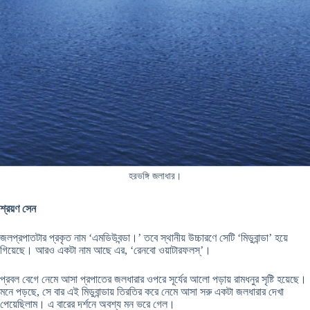
হরভঙ্গি জলাধার।
শ্রয়ণ সেন
জলপ্রপাতটার প্রকৃত নাম ‘এমডিউবন্ডা।’ তবে স্থানীয় উচ্চারণে সেটি ‘মিডুবান্ডা’ হয়ে
গিয়েছে। আরও একটা নাম আছে এর, ‘রেনবো ওয়াটারফলস্‌’।
প্রবল বেগে নেমে আসা প্রপাতের জলধারার ওপরে সূর্যের আলো পড়ায় রামধনুর সৃষ্টি হয়েছে।
মনে পড়ছে, সে বার এই মিডুবান্ডায় তিরতির করে নেমে আসা সরু একটা জলধারার দেখা
পেয়েছিলাম। এ বারের দর্শনে অবশ্য মন ভরে গেল।