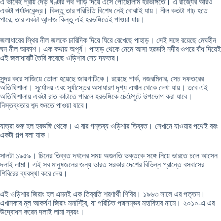
এ ভাবেই প্রায় দেড় ঘণ্টার পথ পাড়ি দিয়ে এসে পৌঁছোলাম হরভঙ্গিতে। এ রাজ্যের আরও
একটা পর্যটনকেন্দ্র। কিন্তু তার পরিচিতি বিশেষ নেই বোঝাই যায়। নীল কতটা গাঢ় হতে
পারে, তার একটা আন্দাজ কিন্তু এই হরভঙ্গিতেই পাওয়া যায়।
জলাধারের স্থির নীল জলকে চারিদিক দিয়ে ঘিরে রেখেছে পাহাড়। সেই সঙ্গে রয়েছে মেঘহীন
ঘন নীল আকাশ। এক কথায় অপূর্ব। পাহাড় থেকে নেমে আসা হরভঙ্গি নদীর ওপরে বাঁধ দিয়েই
এই জলাধারটি তৈরি করেছে ওড়িশার সেচ দফতর।
সুন্দর করে সাজিয়ে তোলা হয়েছে জায়গাটিকে। রয়েছে পার্ক, নজরমিনার, সেচ দফতরের
অতিথিশালা। সূর্যোদয় এবং সূর্যাস্তের অসাধারণ দৃশ্য এখান থেকে দেখা যায়। তবে এই
অতিথিশালায় একটা রাত কাটাতে পারলে হরভঙ্গিকে চেটেপুটে উপভোগ করা যাবে।
নিস্তব্ধতার শব্দ শুনতে পাওয়া যাবে।
যাত্রা শুরু হল হরভঙ্গি থেকে। এ বার গন্তব্য ওড়িশার তিব্বত। সেখানে যাওয়ার পথেই বরং
একটা গল্প বলা যাক।
সালটা ১৯৫৯। চিনের তিব্বত দখলের সময় অগুনতি ভক্তকে সঙ্গে নিয়ে ভারতে চলে আসেন
দলাই লামা। এই সব মানুষজনের জন্য ভারত সরকার দেশের বিভিন্ন প্রান্তে বসবাসের
শিবিরের ব্যবস্থা করে দেয়।
এই ওড়িশার জিরাং হল এমনই এক তিব্বতি শরণার্থী শিবির। ১৯৬৩ সালে এর পত্তন।
এখানকার মূল আকর্ষণ জিরাং মনাস্ট্রি, যা পরিচিত পদ্মসম্ভব মহাবিহার নামে। ২০১০-এ এর
উদ্বোধন করেন দলাই লামা স্বয়ং।