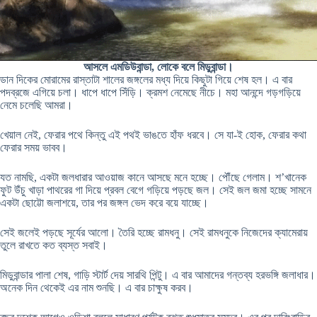
আসলে এমডিউবান্ডা, লোকে বলে মিডুবান্ডা।
ডান দিকের মোরামের রাস্তাটা শালের জঙ্গলের মধ্য দিয়ে কিছুটা গিয়ে শেষ হল। এ বার
পদব্রজে এগিয়ে চলা। ধাপে ধাপে সিঁড়ি। ক্রমশ নেমেছে নীচে। মহা আনন্দে গড়গড়িয়ে
নেমে চলেছি আমরা।
খেয়াল নেই, ফেরার পথে কিন্তু এই পথই ভাঙতে হাঁফ ধরবে। সে যা-ই হোক, ফেরার কথা
ফেরার সময় ভাবব।
যত নামছি, একটা জলধারার আওয়াজ কানে আসছে মনে হচ্ছে। পৌঁছে গেলাম। শ’খানেক
ফুট উঁচু খাড়া পাথরের গা দিয়ে প্রবল বেগে গড়িয়ে পড়ছে জল। সেই জল জমা হচ্ছে সামনে
একটা ছোট্টো জলাশয়ে, তার পর জঙ্গল ভেদ করে বয়ে যাচ্ছে।
সেই জলেই পড়ছে সূর্যের আলো। তৈরি হচ্ছে রামধনু। সেই রামধনুকে নিজেদের ক্যামেরায়
তুলে রাখতে কত ব্যস্ত সবাই।
মিডুবান্ডার পালা শেষ, গাড়ি স্টার্ট দেয় সারথি পিন্টু। এ বার আমাদের গন্তব্য হরভঙ্গি জলাধার।
অনেক দিন থেকেই এর নাম শুনছি। এ বার চাক্ষুষ করব।