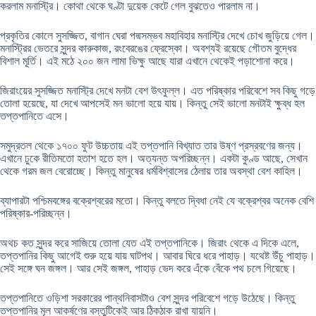
করলাম মনাস্ট্রি। কোথা থেকে ঘণ্টা দুয়েক কেটে গেল বুঝতেও পারলাম না।
প্রকৃতির কোলে সুসজ্জিত, বাগান ঘেরা পদ্মসম্ভব মহাবিহার মনাস্ট্রি দেখে চোখ জুড়িয়ে গেল।
মনাস্ট্রির ভেতরে সুন্দর কারুকাজ, রংবেরঙের ফ্রেস্কো। অবশ্যই রয়েছে গৌতম বুদ্ধের
বিশাল মূর্তি। এই মঠে ২০০ জন লামা ভিক্ষু আছে যারা এখানে থেকেই পড়াশোনা করে।
জিরাংয়ের সুসজ্জিত মনাস্ট্রি দেখে মনটা বেশ উৎফুল্ল। এত পরিষ্কার পরিবেশে সব কিছু গড়ে
তোলা হয়েছে, যা দেখে আপসেই মন ভালো হয়ে যায়। কিন্তু সেই ভালো মনটাই ক্ষুব্ধ হল
তপ্তপানিতে এসে।
সমুদ্রতল থেকে ১৭০০ ফুট উচ্চতায় এই তপ্তপানি বিখ্যাত তার উষ্ণ প্রস্রবণের জন্য।
এখানে ঢুকে রীতিমতো হতাশ হতে হল। অত্যন্ত অপরিচ্ছন্ন। একটা কুণ্ড আছে, সেখান
থেকে গরম জল বেরোচ্ছে। কিন্তু মানুষের ধর্মবিশ্বাসের ঠেলায় তার অবস্থা বেশ কাহিল।
ব্যাপারটা পশ্চিমবঙ্গের বক্রেশ্বরের মতো। কিন্তু বলতে দ্বিধা নেই যে বক্রেশ্বর অনেক বেশি
পরিষ্কার-পরিচ্ছন্ন।
অথচ কত সুন্দর করে সাজিয়ে তোলা যেত এই তপ্তপানিকে। জিরাং থেকে এ দিকে এলে,
তপ্তপানির কিছু আগেই শুরু হয়ে যায় ঘাটপথ। আবার ঘিরে ধরে পাহাড়। যথেষ্ট উঁচু পাহাড়।
সেই সঙ্গে ঘন জঙ্গল। আর সেই জঙ্গল, পাহাড় ভেদ করে এঁকে বেঁকে পথ চলে গিয়েছে।
তপ্তপানিতে ওড়িশা সরকারের পান্থনিবাসটাও বেশ সুন্দর পরিবেশে গড়ে উঠেছে। কিন্তু
তপ্তপানির মূল আকর্ষণের বস্তুটিকেই আর ঠিকঠাক রাখা যায়নি।