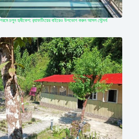
গরমে চলুন হৃষীকেশ: র‍্যাফটিংয়ের বাইরেও উপভোগ করুন আসল সৌন্দর্য