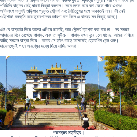
বছর দশেক আগেও ওড়িশা বললে সাধারণ পর্যটক বুঝত শুধুমাত্র সমুদ্র। এর পর দারিংবাড়ির
পরিচিতি বাড়তে সেই ধারণা কিছুটা বদলাল। তবে হলফ করে বলা যেতে পারে এখনও
অধিকাংশ মানুষই ওড়িশার প্রকৃত সৌন্দর্য এবং বৈচিত্র্যের সঙ্গে অবগতই নন। কী নেই
ওড়িশায়! মরুভূমি আর তুষারপাতের জায়গা বাদ দিলে এ রাজ্যে সব কিছুই আছে।
এই যে রাস্তাটা দিয়ে আমরা এগিয়ে চলেছি, তার সৌন্দর্য ব্যাখ্যা করা যায় না। সব সময়ই
আমাদের ঘিরে রেখেছে পাহাড়, এবং তা সুউচ্চ। পাহাড় যখন দূরে চলে যাচ্ছে, আমরা এগিয়ে
যাচ্ছি সমতল রাস্তা দিয়ে। আবার সে হঠাৎ কাছে আসতেই হেয়ারপিন বেন্ড শুরু।
মাঝেমধ্যেই গহন অরণ্যের মধ্যে দিয়ে যাচ্ছি আমরা।
পদ্মসম্ভব মহাবিহার।