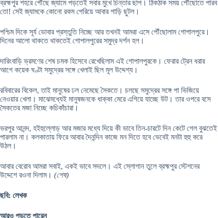
ব্রহ্মপুর শহরে পৌঁছে জ্যামে পড়তেই সবার মুখে চিন্তার ছাপ। ঠিকঠাক সময় পৌঁছোতে পারব
তো! সেই জ্যামকে কোনো রকম পেরিয়ে আবার গাড়ি ছুটল।
পশ্চিম দিকে সূর্য ডোবার প্রস্তুতি নিচ্ছে আর তখনই আমরা এসে পৌঁছোলাম গোপালপুরে।
দিনের আলো থাকতে থাকতেই গোপালপুরের সমুদ্র দর্শন হল।
দারিংবাড়ি ভ্রমণের শেষ চমক হিসেবে রেখেছিলাম এই গোপালপুরকে। ফেরার ট্রেন ধরার
আগে কয়েক ঘণ্টা সমুদ্রের সঙ্গে খেলাই ছিল মূল উদ্দেশ্য।
রবিবারের বিকেল, তাই মানুষের ঢল নেমেছে সৈকতে। চলছে সমুদ্রের সঙ্গে পা ভিজিয়ে
নেওয়ার খেলা। মাঝেমধ্যেই মানুষজনকে ধাক্কা মেরে এগিয়ে যাচ্ছে উট। তার ওপরে বসে
সৈকতের মজা নিচ্ছে কচিকাঁচারা।
ভরপুর আনন্দ, হইহুল্লোড় আর মজার মধ্যে দিয়ে কী ভাবে তিন-চারটে দিন কেটে গেল বুঝতেই
পারলাম না। কলকাতায় ফিরে আবার দৈনন্দিন কাজে মন দিতে হবে ভেবেই মনটা হুহু করে
উঠল।
আবার বেরোব আমরা সবাই, একই ভাবে সদলে। এই স্লোগান তুলে ব্রহ্মপুর স্টেশনের
উদ্দেশে রওনা দিলাম।
(শেষ)
ছবি: লেখক
আরও পড়তে পারেন