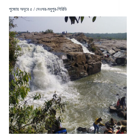
পুজোয় অদূরে ৫ / দেওঘর-মধুপুর-গিরিডি