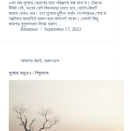
এখন আর পুজোয় বেড়ানোর বড়ো পরিকল্পনা করা যাবে না। ট্রেনের
টিকিট নেই, অনেক বেশি বিমানভাড়া গুনতে হবে, হোটেল-রিসর্টে
জায়গা মেলাও ভার। তবে পুজোর ছুটিতে অর্থাৎ সেপ্টেম্বরের শেষে বা
অক্টোবরে কাছেপিঠে ভ্রমণ করে আসতেই পারেন। তেমনই কিছু
জায়গার সুলুকসন্ধান দিচ্ছে ভ্রমণ…
Bhramon
September 17, 2022
আমাদের বাছাই
,
ভ্রমণ-ছক
পুজোয় অদূরে ৪ / শিমুলতলা