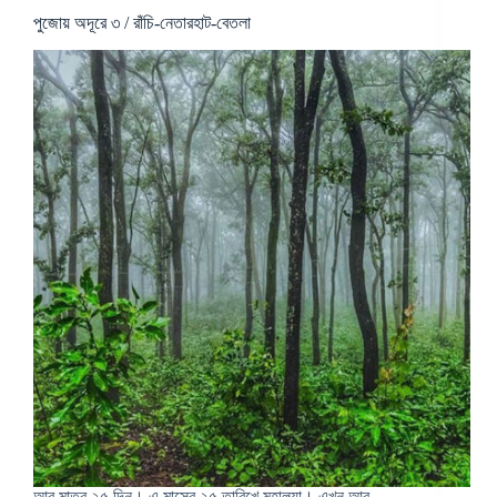
পুজোয় অদূরে ৩ / রাঁচি-নেতারহাট-বেতলা
আর মাত্র ২৫ দিন। এ মাসের ২৫ তারিখে মহালয়া। এখন আর