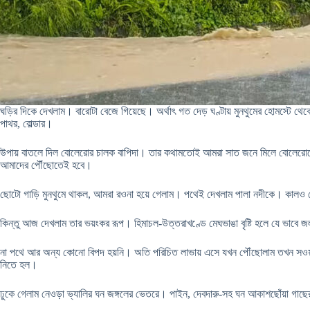
ঘড়ির দিকে দেখলাম। বারোটা বেজে গিয়েছে। অর্থাৎ গত দেড় ঘণ্টায় মুনথুমের হোমস্ট
পাথর, বোল্ডার।
উপায় বাতলে দিল বোলেরোর চালক বাপিদা। তার কথামতোই আমরা সাত জনে মিলে বোলেরোতেই রও
আমাদের পৌঁছোতেই হবে।
ছোটো গাড়ি মুনথুমে থাকল, আমরা রওনা হয়ে গেলাম। পথেই দেখলাম পালা নদীকে। কালও দেখে
কিন্তু আজ দেখলাম তার ভয়ংকর রূপ। হিমাচল-উত্তরাখণ্ডে মেঘভাঙা বৃষ্টি হলে যে ভাব
না পথে আর অন্য কোনো বিপদ হয়নি। অতি পরিচিত লাভায় এসে যখন পৌঁছোলাম তখন সওয়া দু
নিতে হল।
ঢুকে গেলাম নেওড়া ভ্যালির ঘন জঙ্গলের ভেতরে। পাইন, দেবদারু-সহ ঘন আকাশছোঁয়া গাছের ঠ