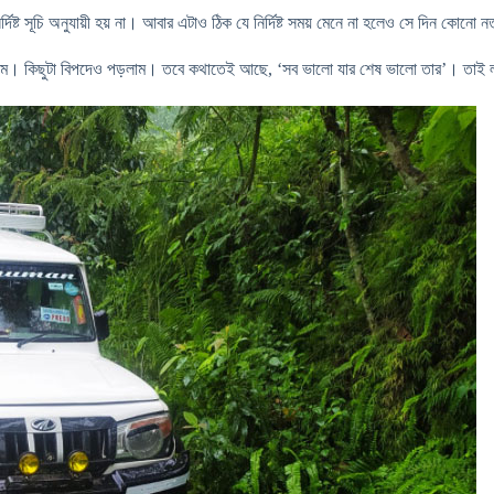
 সূচি অনুযায়ী হয় না। আবার এটাও ঠিক যে নির্দিষ্ট সময় মেনে না হলেও সে দিন কোনো 
লাম। কিছুটা বিপদেও পড়লাম। তবে কথাতেই আছে, ‘সব ভালো যার শেষ ভালো তার’। তাই লুংচু