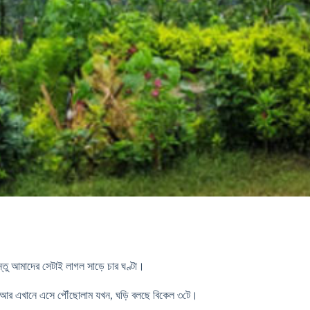
্তু আমাদের সেটাই লাগল সাড়ে চার ঘণ্টা।
। আর এখানে এসে পৌঁছোলাম যখন, ঘড়ি বলছে বিকেল ৩টে।