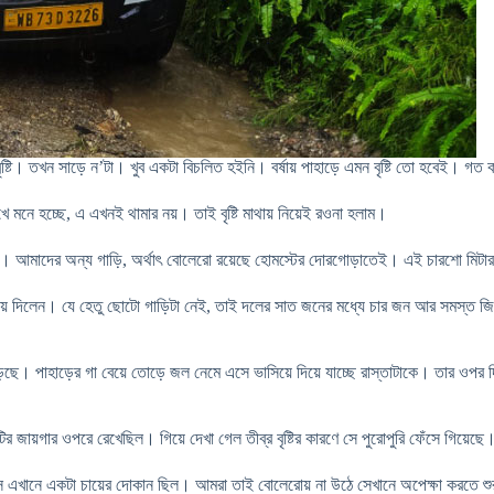
্টি। তখন সাড়ে ন’টা। খুব একটা বিচলিত হইনি। বর্ষায় পাহাড়ে এমন বৃষ্টি তো হবেই। 
 মনে হচ্ছে, এ এখনই থামার নয়। তাই বৃষ্টি মাথায় নিয়েই রওনা হলাম।
ে। আমাদের অন্য গাড়ি, অর্থাৎ বোলেরো রয়েছে হোমস্টের দোরগোড়াতেই। এই চারশো মিটার প
া পরিয়ে দিলেন। যে হেতু ছোটো গাড়িটা নেই, তাই দলের সাত জনের মধ্যে চার জন আর সমস্ত 
ত বাড়ছে। পাহাড়ের গা বেয়ে তোড়ে জল নেমে এসে ভাসিয়ে দিয়ে যাচ্ছে রাস্তাটাকে। তার 
ির জায়গার ওপরে রেখেছিল। গিয়ে দেখা গেল তীব্র বৃষ্টির কারণে সে পুরোপুরি ফেঁসে গিয়েছে
গ্যিস এখানে একটা চায়ের দোকান ছিল। আমরা তাই বোলেরোয় না উঠে সেখানে অপেক্ষা করতে শ