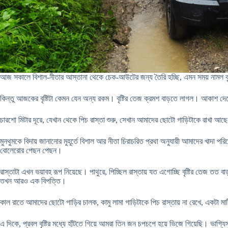
আজ সকালে বিশাল-নীতার আস্তানা থেকে চেক-আউটের জন্য তৈরি হচ্ছি, এমন সময় নামল বৃষ
কিন্তু আজকের বৃষ্টিটা কেমন যেন অন্য রকম। বৃষ্টির তেজ ক্রমশ বাড়তে লাগল। আকাশ দেখে
চারশো মিটার দূরে, যেখান থেকে পিচ রাস্তা শুরু, সেখান আমাদের ছোটো গাড়িটাকে রাখা আছ
মুনথুমকে বিদায় জানানোর মুহূর্তে বিশাল আর নীতা চিরাচরিত প্রথা অনুযায়ী আমাদের খাদ
বোলেরোর পেছন পেছন।
রাস্তাটা এখন ভয়াবহ রূপ নিয়েছে। পাথুরে, পিচ্ছিল রাস্তায় যত এগোচ্ছি বৃষ্টির তেজ ত
তখন আরও এক বিপত্তি।
কাল রাতে আমাদের ছোটো গাড়ির চালক, কামু লামা গাড়িটাকে পিচ রাস্তায় না রেখে, একটা মাট
এ দিকে, প্রবল বৃষ্টির মধ্যে হাঁটতে গিয়ে আমরা তিন জন চপচপে হয়ে ভিজে গিয়েছি। ভা