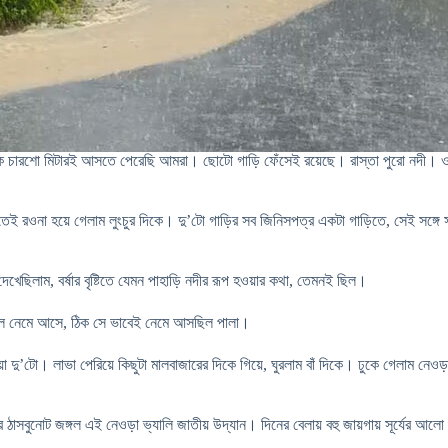
ে থেকে চারশো মিটারই আসতে পেরেছি আমরা। ছোটো গাড়ি ফেঁসেই রয়েছে। রাস্তা পুরো নদ
না হয়ে গেলাম লুংচুর দিকে। দু’টো গাড়ির সব জিনিসপত্র একটা গাড়িতে, সেই সঙ্গে সা
ছিলাম, বর্ষার বৃষ্টিতে যেমন পাহাড়ি নদীর রূপ হওয়ার কথা, তেমনই ছিল।
ে জল নেমে আসে, ঠিক সে ভাবেই নেমে আসছিল পালা।
’টো। লাভা পেরিয়ে কিছুটা মালবাজারের দিকে গিয়ে, ঘুরলাম বাঁ দিকে। ঢুকে গেলাম নেওড
াসবুনোট জঙ্গল এই নেওড়া ভ্যালি জাতীয় উদ্যান। দিনের বেলায় বহু জায়গায় সূর্যের আলো