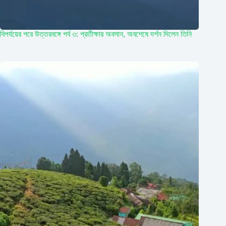
বিপর্যয়ের পরে উত্তরবঙ্গে পর্ব ৩: প্রতীক্ষার অবসান, অবশেষে দর্শন দিলেন তিনি