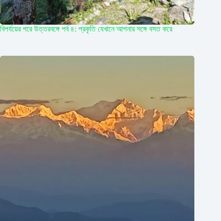
বিপর্যয়ের পরে উত্তরবঙ্গে পর্ব ৪: প্রকৃতি যেখানে আপনার সঙ্গে বসত করে