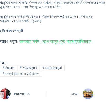
প্রকৃতির সকল সৌন্দর্যের সম্মিলন যেন এখানে। এমনই অন্তহীন সৌন্দর্যে একাকার হয়ে আছে
ডুয়ার্সের চা বাগান। সারা বিশ্ব জুড়ে যে চায়ের চাহিদা।
প্রকৃতির মাঝে হারিয়ে গিয়েছিলাম। সম্বিত ফিরল পাপাইয়ের ডাকে। দেখি আমরা
‘হৃদকমল’-এ চলে এসেছি।
(চলবে)
ছবি: ঋষভ গোস্বামী
আরও পড়ুন:
কলকাতা দর্শন: দেখে আসুন সেন্ট পল্‌স ক্যাথিড্রাল
Tags
#
dooars
#
Maynaguri
#
north bengal
#
travel during covid times
PREVIOUS
NEXT