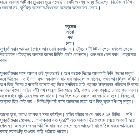
মাঝে অবশ্য আট বার সুন্দরবন ঘুরে এসেছি। সেটা অবশ্য অন্য উদ্দেশ্যে, নির্ভেজাল নিখাদ
বেড়ানো নয়, ঘূর্ণিঝড় আমফান-বিধ্বস্ত অসহায় আত্মজনের সেবায়।
সবুজের
মাঝে
পথ
চলা।
সুপ্রতীমদার আমন্ত্রণ পেয়ে আর দেরি করলাম না। ট্রেনের টিকিট না পেয়ে ধর্মতলা থেকে
উত্তরবঙ্গ পরিবহনের ভলভো বাসের টিকিট কেটে ফেললাম। শুরু হয়ে গেল ব্যাগ গোছানোর
কাজ।
সুপ্রতীমদার সঙ্গে আলাপ ওই সুন্দরবনেই। অল্প কয়েক দিনের আলাপেই উনি ‘মনের মানুষ’
হয়ে উঠলেন। তাই দাদা যখন ময়নাগুড়ি যাওয়ার আমন্ত্রণ জানালেন, তখন আর দ্বিধা করিনি।
অল্প কিছু দিনের উপযোগী জামাকাপড় নিয়ে সপরিবার উঠে পড়লাম উত্তরবঙ্গ পরিবহন নিগমের
ভলভো বাসে। ঘড়ির কাঁটা যখন সন্ধ্যা ঠিক সাড়ে ৬টা, বাসের চাকা গড়াতে চলতে শুরু করল।
এক্কেবারে সূচি মেনে শুরু হল যাত্রা। ভয় ছিল বাসে হয়তো অনেক ভিড় হবে। কিন্তু না,
অমূলক ছিল সেই ভয়। শিলিগুড়িগামী বাসে আমাদের মতো অল্প কিছু ভ্রমণপিপাসু মানুষ।
আধো ঘুমে, আধো জাগরণে সময় কাটছিল। ঘড়ির কাঁটায় তখন ভোর ৪.১৪ মিনিট। দেখি
সুপ্রতীমদার মেসেজ… “আপনারা কত দূরে?” এত সকালে ওঁর মেসেজ পেয়ে অবাকই হয়ে
গেলাম। আমাদের জন্য উনি কি সারা রাত জেগে বসে আছেন? যাতে ঠিক সময়ে আমাদের
কাছে ময়নাগুড়ি যাওয়ার গাড়ি পাঠাতে পারেন।