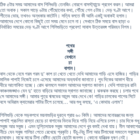
ঠিক ৫টার সময় আমাদের বাস শিলিগুড়ি তেনজিং নোরগে বাসস্ট্যান্ডে প্রবেশ করল। আমরা
তো অবাক। সকাল সাড়ে ৬টায় পৌঁছোনোর কথা, পৌঁছে গেল ৫টায়। দেড় ঘণ্টা আগে।
শীতের ভোর, তখনও অন্ধকার কাটেনি। সত্যি বলতে কী আমি একটু অবাকই হলাম।
আমাদের দেশে কোনো কিছুই তো সময় মেনে চলে না। সেখানে ঠিক সময়ে বাস ছাড়া ও
নির্ধারিত সময়ের দেড় ঘণ্টা আগে শিলিগুড়িতে প্রবেশ! সাবাস উত্তরবঙ্গ পরিবহন নিগম।
পথের
সঙ্গী
যেখানে
চা
বাগান।
বাস থেকে নেমে গরম গরম দু’ কাপ চা খেতে খেতে দেখি আমাদের গাড়ি এসে হাজির। গাড়ির
মালিক পাপাই নিজেই চলে এসেছে আমাদের অভ্যর্থনা জানাতে। পুব দিকের আকাশ ধীরে
ধীরে আলোকিত হচ্ছে। রোদ ঝলমলে সকাল আমাদের স্বাগত জানাল। দেখি পাহাড়ের রানি
কাঞ্চনজঙ্ঘাও যেন দু’ হাতে বাড়িয়ে আমাদের স্বাগত জানাচ্ছে। ঝকঝক করছে। চলার পথে
সে আমাদের সঙ্গী। আমার পুত্র ঋষভের আনন্দ আর দেখে কে! গাড়ির চালকের পাশের সিটে
বসে অবিরাম ক্যামেরার শাটার টিপে চলেছে… আর শুধু বলছে, ‘এ কোথায় এলাম’!
শিলিগুড়ি থেকে সড়কপথে ময়নাগুড়ির দূরত্ব প্রায় ৬০ কিমি। আমাদের মনোরঞ্জনের জন্য
পাপাই প্রচলিত রাস্তা ছেড়ে চা বাগানের ভিতর দিয়ে গাড়ি নিয়ে এগিয়ে চলল। চার দিকে শুধু
সবুজ আর সবুজ। এমন তৃপ্তিদায়ক সবুজ আমাদের দেশে খুব কমই দেখা যায়। নীল আকাশের
নীচে যেন সবুজ গালিচা পেতে রেখেছে প্রকৃতি। উঁচু-নিচু টিলা আর টিলাঘেরা সমতলে সবুজের
চাষাবাদ। মাঝে মাঝে টিলা বেষ্টিত ছোটো ছোটো জনপদ। কোনো যান্ত্রিক দূষণ নেই।