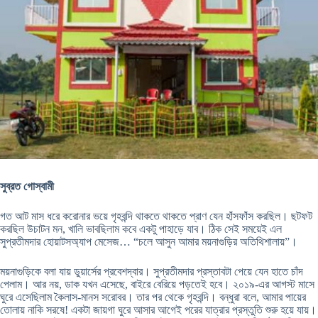
সুব্রত গোস্বামী
গত আট মাস ধরে করোনার ভয়ে গৃহবন্দি থাকতে থাকতে প্রাণ যেন হাঁসফাঁস করছিল। ছটফট
করছিল উচাটন মন, খালি ভাবছিলাম কবে একটু পাহাড়ে যাব। ঠিক সেই সময়েই এল
সুপ্রতীমদার হোয়াটসঅ্যাপ মেসেজ… “চলে আসুন আমার ময়নাগুড়ির অতিথিশালায়”।
ময়নাগুড়িকে বলা যায় ডুয়ার্সের প্রবেশদ্বার। সুপ্রতীমদার প্রস্তাবটা পেয়ে যেন হাতে চাঁদ
পেলাম। আর নয়, ডাক যখন এসেছে, বাইরে বেরিয়ে পড়তেই হবে। ২০১৯-এর আগস্ট মাসে
ঘুরে এসেছিলাম কৈলাস-মানস সরোবর। তার পর থেকে গৃহবন্দি। বন্ধুরা বলে, আমার পায়ের
তোলায় নাকি সরষে! একটা জায়গা ঘুরে আসার আগেই পরের যাত্রার প্রস্তুতি শুরু হয়ে যায়।