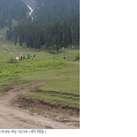
লেকের পাড় অনেক বেশি ঘিঞ্জি।