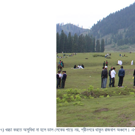
৭) খরচা করতে অসুবিধা না হলে ডাল লেকের পাড়ে নয়, শ্রীনগরে থাকুন রাজবাগ অঞ্চলে। 