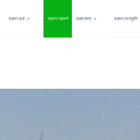
ভ্রমণ-ছক
ভ্রমণ-পরামর্শ
ভ্রমণকথা
ভ্রমণ-সংস্কৃতি