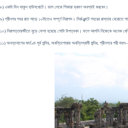
৮) একটা দিন থাকুন হাউসবোটে। ডাল লেকে শিকারা ভ্রমণ অবশ্যই করবেন।
৯) শ্রীনগর শহর রাত সাড়ে ১০টাতেও সম্পূর্ণ নিরাপদ। নির্ঝঞ্ঝাটে শহরের রাস্তায় বেরো
১০) নিরাপত্তারক্ষীতে মুড়ে ফেলা হয়েছে গোটা উপত্যকা। ফলে আপনি নিজেকে অনেক বেশি 
১১) অনন্তনাগের মার্তণ্ড সূর্য মন্দির, অবন্তিপোরায় অবন্তিস্বামী মন্দির, শ্রীনগরে প