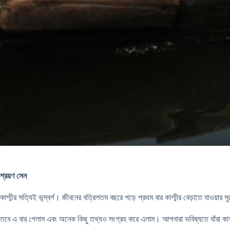
শ্রয়ণ সেন
কাশ্মীর সত্যিই ভূস্বর্গ। জীবনের বত্রিশতম বছরে পড়ে প্রথম বার কাশ্মীর বেড়াতে য
তবে এ বার গেলাম এবং অনেক কিছু তথ্যও সংগ্রহ করে এলাম। আপনারা ভবিষ্যতে যাঁরা কাশ