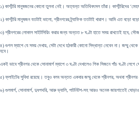
১) কাশ্মীরি মানুষজনের কোনো তুলনা নেই। অত্যন্ত অতিথিবৎসল তাঁরা। কাশ্মীরিদের ‘ম
২)
কাশ্মীরি মানুষজন যতটাই ভালো, শ্রীনগরের ট্র্যাফিক ততটাই খারাপ। আমি এত বড়ো বড়
৩) শ্রীনগরের লোকাল সাইটসিয়িং করার জন্য অন্তত ৮ ঘণ্টা হাতে সময় রাখতেই হবে, সৌজন
৪) গুগল ম্যাপে যে সময় দেখায়, সেটা দেখে হঠকারী কোনো সিদ্ধান্ত নেবেন না। জম্মু থেকে শ
হবে।
একই ভাবে শ্রীনগর থেকে সোনামার্গ ম্যাপে ৩ ঘণ্টা দেখালেও পিক সিজনে পাঁচ ঘণ্টা লেগে 
৫) ফ্লাইটের সুবিধা রয়েছে। তবুও বলব অন্তত একবার জম্মু থেকে শ্রীনগর, অথবা শ্রীনগর
৬) গুলমার্গ, সোনামার্গ, দুধপথরি, আরু ভ্যালি, পাটনিটপ-সহ আরও অনেক জায়গাতেই ঘোড়