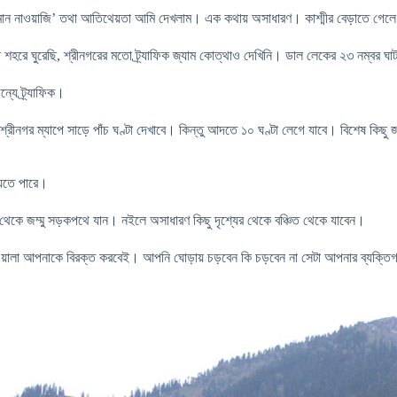
েহমান নাওয়াজি’ তথা আতিথেয়তা আমি দেখলাম। এক কথায় অসাধারণ। কাশ্মীর বেড়াতে গেল
ো শহরে ঘুরেছি, শ্রীনগরের মতো ট্র্যাফিক জ্যাম কোত্থাও দেখিনি। ডাল লেকের ২৩ নম্বর ঘ
্যে ট্র্যাফিক।
্রীনগর ম্যাপে সাড়ে পাঁচ ঘণ্টা দেখাবে। কিন্তু আদতে ১০ ঘণ্টা লেগে যাবে। বিশেষ কিছু জায়
যেতে পারে।
 থেকে জম্মু সড়কপথে যান। নইলে অসাধারণ কিছু দৃশ্যের থেকে বঞ্চিত থেকে যাবেন।
াওয়ালা আপনাকে বিরক্ত করবেই। আপনি ঘোড়ায় চড়বেন কি চড়বেন না সেটা আপনার ব্যক্তি