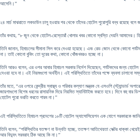
আসেনি।”
২৪ মার্চ মাঝরাতে লকডাউন চালু হওয়ার পর থেকে তাঁদের হোটেল পুরোপুরি বন্ধ রয়েছে বলে
তাঁর কথায়, “৮ জুন থেকে হোটেল-রেস্তোরাঁ খোলার খবর কোনো স্বস্তি দেয়নি আমাদের। হ
তিনি জানান, হিমাচলের সীমানা সিল করে দেওয়া হয়েছে। এবং রেড জোন থেকে কোনো পর্যটক
না। তাই কোনো বুকিং তো দূরের কথা, কোনো খোঁজখবরও হচ্ছে না।
তিনি আরও বলেন, এর ওপর আবার হিমাচল সরকার নির্দেশ দিয়েছেন, পর্যটকদের জন্য হোটেল 
দেওয়া হবে না। এই নিয়মগুলো অর্থহীন। এই পরিস্থিতিতে তাঁদের পক্ষে ব্যবসা চালানো সম
তাঁর মতে, “এর ওপরে কেন্দ্রীয় স্বাস্থ্য ও পরিবার কল্যাণ মন্ত্রক যে এসওপি (স্ট্যান্ড
জায়গাগুলো বিশেষ ধরনের রাসায়নিক দিয়ে নিয়মিত স্যানিটাইজ করতে হবে। দিনে বহু বার 
হোটেল পুরো ভরতি করতে পারব না।”
এই পরিস্থিতিতে হিমাচল প্রদেশের ১৮টি হোটেল অ্যাসোসিয়েশন এক যোগে সরকারকে জানিয়ে
তিনি বলেন, “পরিস্থিতির যতক্ষণ না উন্নতি হচ্ছে, ততক্ষণ আতিথেয়তা সেক্টর ধাক্কা খে
আর বিদ্যুৎ সরবরাহ ঠিক আছে কি না।”