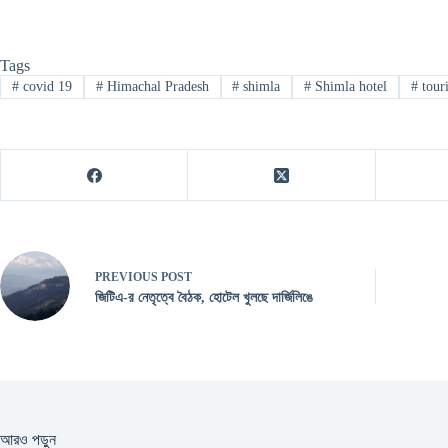
Tags
#
covid 19
#
Himachal Pradesh
#
shimla
#
Shimla hotel
#
tour
PREVIOUS
POST
জিটিএ-র নেতৃত্বে বৈঠক, হোটেল খুলছে দার্জিলিঙে
আরও পড়ুন