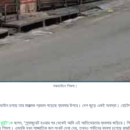
লকডাউনে শিমলা।
ন চলছে তার মারাত্মক প্রভাব পড়েছে ব্যবসার উপরে। দেশ জুড়ে একই অবস্থা। হোটেল-মাল
 কুইন্ট’কে
বলেন, “গ্র্যাজুয়েট হওয়ার পর থেকেই আমি এই আতিথেয়তার ব্যবসায় জড়িয়ে। 
ব্য শিমলা। এমনকি যখন সাঙ্ঘাতিক জল সংকট দেখা দেয়, তখনও পর্যটনের ব্যবসা চলেছে রমরম