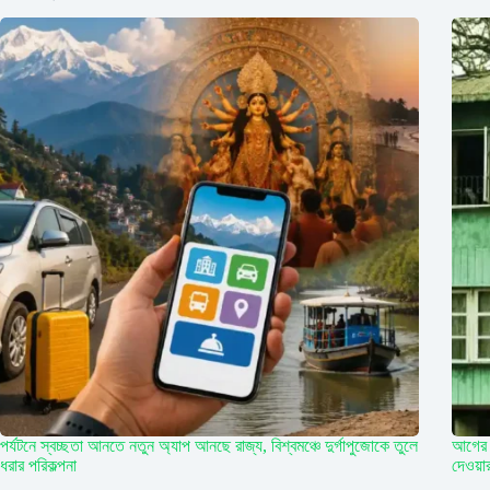
পর্যটনে স্বচ্ছতা আনতে নতুন অ্যাপ আনছে রাজ্য, বিশ্বমঞ্চে দুর্গাপুজোকে তুলে
আগের 
ধরার পরিকল্পনা
দেওয়া