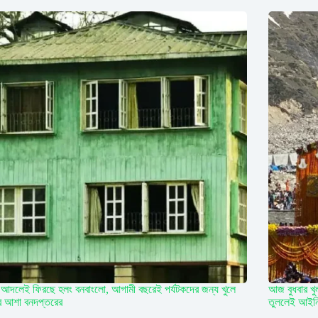
আদলেই ফিরছে হলং বনবাংলো, আগামী বছরেই পর্যটকদের জন্য খুলে
আজ বুধবার খু
র আশা বনদপ্তরের
তুললেই আইনি 