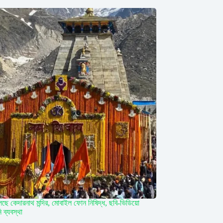
লছে কেদারনাথ মন্দির, মোবাইল ফোন নিষিদ্ধ, ছবি-ভিডিয়ো
ব্যবস্থা