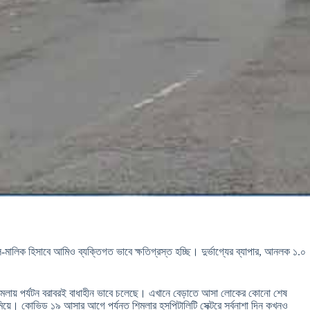
িক হিসাবে আমিও ব্যক্তিগত ভাবে ক্ষতিগ্রস্ত হচ্ছি। দুর্ভাগ্যের ব্যাপার, আনলক ১.০
শিমলায় পর্যটন বরাবরই বাধাহীন ভাবে চলেছে। এখানে বেড়াতে আসা লোকের কোনো শেষ
িয়ে। কোভিড ১৯ আসার আগে পর্যন্ত শিমলার হসপিটালিটি সেক্টরে সর্বনাশা দিন কখনও