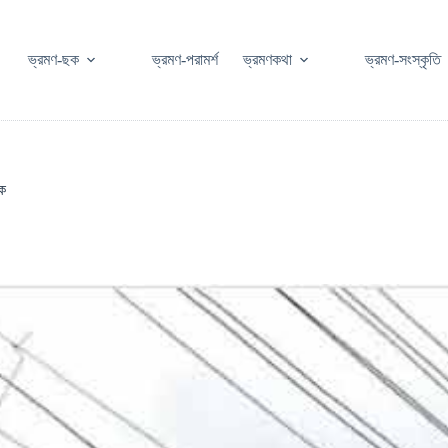
ভ্রমণ-ছক
ভ্রমণ-পরামর্শ
ভ্রমণকথা
ভ্রমণ-সংস্কৃতি
িক