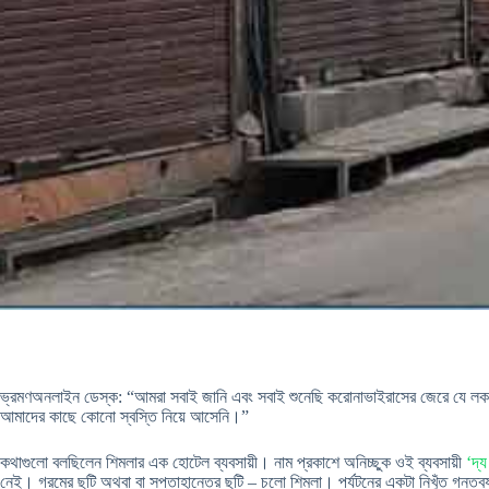
ভ্রমণঅনলাইন ডেস্ক: “আমরা সবাই জানি এবং সবাই শুনেছি করোনাভাইরাসের জেরে যে লকডাউ
আমাদের কাছে কোনো স্বস্তি নিয়ে আসেনি।”
কথাগুলো বলছিলেন শিমলার এক হোটেল ব্যবসায়ী। নাম প্রকাশে অনিচ্ছুক ওই ব্যবসায়ী
‘দ্য
নেই। গরমের ছুটি অথবা বা সপ্তাহান্তের ছুটি – চলো শিমলা। পর্যটনের একটা নিখুঁত গন্ত