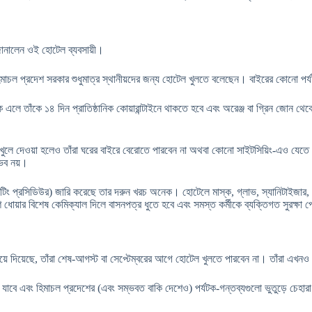
 জানালেন ওই হোটেল ব্যবসায়ী।
িমাচল প্রদেশ সরকার শুধুমাত্র স্থানীয়দের জন্য হোটেল খুলতে বলেছেন। বাইরের কোনো পর
 এলে তাঁকে ১৪ দিন প্রাতিষ্ঠানিক কোয়ারান্টাইনে থাকতে হবে এবং অরেঞ্জ বা গ্রিন জোন
খুলে দেওয়া হলেও তাঁরা ঘরের বাইরে বেরোতে পারবেন না অথবা কোনো সাইটসিয়িং-এও যেতে
্ভব নয়।
ার্ড অপারেটিং প্রসিডিউর) জারি করেছে তার দরুন খরচ অনেক। হোটেলে মাস্ক, গ্লাভ, স্যানিটা
ডিশ ধোয়ার বিশেষ কেমিক্যাল দিলে বাসনপত্র ধুতে হবে এবং সমস্ত কর্মীকে ব্যক্তিগত সুর
 দিয়েছে, তাঁরা শেষ-আগস্ট বা সেপ্টেম্বরের আগে হোটেল খুলতে পারবেন না। তাঁরা এখনও
য়েই যাবে এবং হিমাচল প্রদেশের (এবং সম্ভবত বাকি দেশেও) পর্যটক-গন্তব্যগুলো ভুতুড়ে 