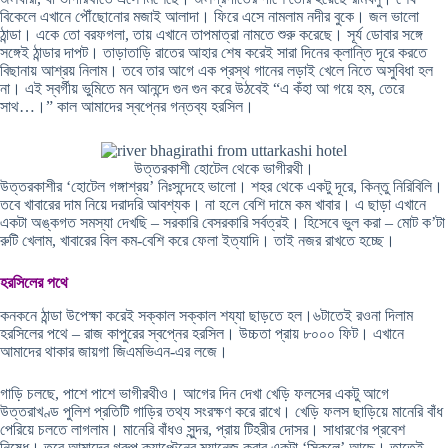
বিকেলে এখানে পৌঁছোনোর মজাই আলাদা। ফিরে এসে নামলাম নদীর বুকে। জল ভালো
ঠান্ডা। একে তো বরফগলা, তায় এখানে তাপমাত্রা নামতে শুরু করেছে। সূর্য ডোবার সঙ্গে
সঙ্গেই ঠান্ডার দাপট। তাড়াতাড়ি রাতের আহার শেষ করেই সারা দিনের ক্লান্তি দূরে করতে
বিছানায় আশ্রয় নিলাম। তবে তার আগে এক প্রস্থ গানের লড়াই খেলে নিতে অসুবিধা হল
না। এই স্বর্গীয় ভুমিতে মন আনন্দে গুন গুন করে উঠবেই “এ কঁহা আ গয়ে হম, তেরে
সাথ…।” কাল আমাদের স্বপ্নের গন্তব্য হরসিল।
উত্তরকাশী হোটেল থেকে ভাগীরথী।
উত্তরকাশীর ‘হোটেল গঙ্গাশ্রয়’ নিঃসন্দেহে ভালো। শহর থেকে একটু দূরে, কিন্তু নিরিবিলি।
তবে খাবারের দাম নিয়ে দরাদরি আবশ্যক। না হলে বেশি দামে কম খাবার। এ ছাড়া এখানে
একটা অঙ্কগত সমস্যা দেখছি – সরকারি বেসরকারি সর্বত্রই। হিসেবে ভুল করা – মোট ক’টা
রুটি খেলাম, খাবারের বিল কম-বেশি করে ফেলা ইত্যাদি। তাই নজর রাখতে হচ্ছে।
হরসিলের পথে
কনকনে ঠান্ডা উপেক্ষা করেই সক্কাল সক্কাল শয্যা ছাড়তে হল।৬টাতেই রওনা দিলাম
হরসিলের পথে – রাজ কাপুরের স্বপ্নের হরসিল। উচ্চতা প্রায় ৮০০০ ফিট। এখানে
আমাদের থাকার জায়গা জিএমভিএন-এর লজে।
গাড়ি চলছে, পাশে পাশে ভাগীরথীও। আগের দিন দেখা খেড়ি ফলসের একটু আগে
উত্তরাখণ্ড পুলিশ প্রতিটি গাড়ির তথ্য সংরক্ষণ করে রাখে। খেড়ি ফলস ছাড়িয়ে মানেরি বাঁধ
পেরিয়ে চলতে লাগলাম। মানেরি বাঁধও সুন্দর, প্রায় টিহরীর দোসর। সাধারণের প্রবেশ
নিষেধ। তবে আমাদের গ্রুপ ক্যাপ্টেনের ম্যানেজ করার একটা ‘স্কিলে’ আছে। তাতেই