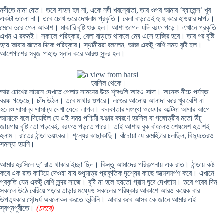
নদীতে নামা যেত। তবে সাহস হল না, একে নদী খরস্রোতা, তার ওপর আমার ‘ব্যালেন্স’ খুব
একটা ভালো না। তবে চোখ ভরে দেখলাম প্রকৃতি। বেলা বাড়তেই হু হু করে হাওয়ার দাপট।
মেঘে ভরে গেল আকাশ। মাঝারি বৃষ্টি শুরু হল। আশা জাগল যদি বরফ পড়ে। এখানে প্রকৃতি
এখন এ রকমই। সকালে পরিষ্কার, বেলা বাড়তে থাকলে মেঘ এসে হাজির হবে। তার পর বৃষ্টি
হয়ে আবার রাতের দিকে পরিষ্কার। স্থানীয়রা বললেন, আজ একটু বেশি সময় বৃষ্টি হল।
আশেপাশের সবুজ পাহাড় স্নান করে আরও সুন্দর হল।
হরসিল থেকে।
আর চোখের সামনে দেখতে পেলাম সামনের উচ্চ শৃঙ্গগুলি আরও সাদা। অনেক নীচে পর্যন্ত
বরফ পড়েছে। চাঁদ উঠল। তবে মাথার ওপরে। লজের আলোয় আলাদা করে খুব বেশি না
হলেও সামান্য সামান্য দেখা যেতে লাগল। কলকাতার সংস্থা ওয়েদার আল্টিমা আসার আগে
আমাকে বলে দিয়েছিল যে এই সময় পশ্চিমী ঝঞ্জার কারণে হরসিল বা গঙ্গোত্রীর মতো উঁচু
জায়গায় বৃষ্টি তো পড়বেই, বরফও পড়তে পারে। তাই আশায় বুক বাঁধলেও শেষমেশ হতাশই
হলাম। রাতের ঠান্ডা ভয়ংকর। শূন্যের কাছাকাছি। বাঁচোয়া যে রুমহিটার চলছিল, বিদ্যুতেরও
সমস্যা হয়নি।
আমার হরসিলে দু’ রাত থাকার ইচ্ছা ছিল। কিন্তু আমাদের পরিকল্পনায় এক রাত। ঠান্ডায় কষ্ট
করে এক রাত কাটিয়ে দেওয়া যায় শুধুমাত্র প্রাকৃতিক দৃশ্যের কাছে আত্মসমর্পণ করে। এখানে
প্রকৃতি যেন একটু বেশি সুন্দর সাজে। বৃষ্টি না হলে হয়তো গ্রাম ঘুরে দেখতাম। তবে পরের দিন
সকালে উঠে বেরিয়ে পড়ার তাড়ার মধ্যেও সকালের পরিষ্কার আকাশে আরও কয়েক বার
উপত্যকার সৌন্দর্য অবলোকন করতে ভুলিনি। আবার কবে আসব কে জানে আমার এই
স্বপ্নপুরীতে।
(চলবে)