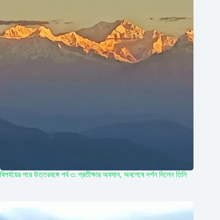
বিপর্যয়ের পরে উত্তরবঙ্গে পর্ব ৩: প্রতীক্ষার অবসান, অবশেষে দর্শন দিলেন তিনি