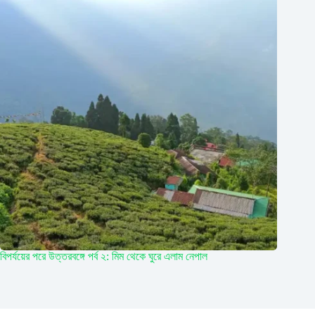
বিপর্যয়ের পরে উত্তরবঙ্গে পর্ব ২: মিম থেকে ঘুরে এলাম নেপাল