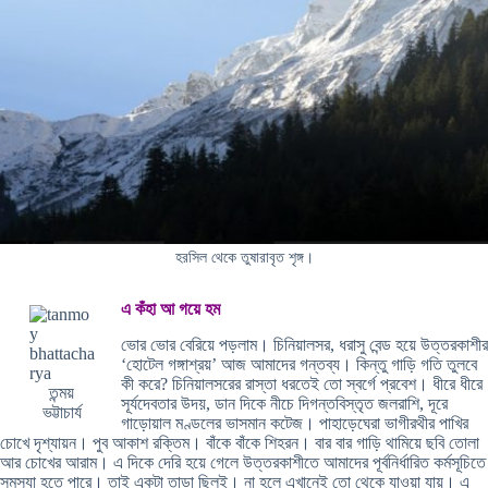
হরসিল থেকে তুষারাবৃত শৃঙ্গ।
এ কঁহা আ গয়ে হম
ভোর ভোর বেরিয়ে পড়লাম। চিনিয়ালসর, ধরাসু বেন্ড হয়ে উত্তরকাশীর
‘হোটেল গঙ্গাশ্রয়’ আজ আমাদের গন্তব্য। কিন্তু গাড়ি গতি তুলবে
কী করে? চিনিয়ালসরের রাস্তা ধরতেই তো স্বর্গে প্রবেশ। ধীরে ধীরে
তন্ময়
সূর্যদেবতার উদয়, ডান দিকে নীচে দিগন্তবিস্তৃত জলরাশি, দূরে
ভট্টাচার্য
গাড়োয়াল মণ্ডলের ভাসমান কটেজ। পাহাড়েঘেরা ভাগীরথীর পাখির
চোখে দৃশ্যায়ন। পুব আকাশ রক্তিম। বাঁকে বাঁকে শিহরন। বার বার গাড়ি থামিয়ে ছবি তোলা
আর চোখের আরাম। এ দিকে দেরি হয়ে গেলে উত্তরকাশীতে আমাদের পূর্বনির্ধারিত কর্মসূচিতে
সমস্যা হতে পারে। তাই একটা তাড়া ছিলই। না হলে এখানেই তো থেকে যাওয়া যায়। এ