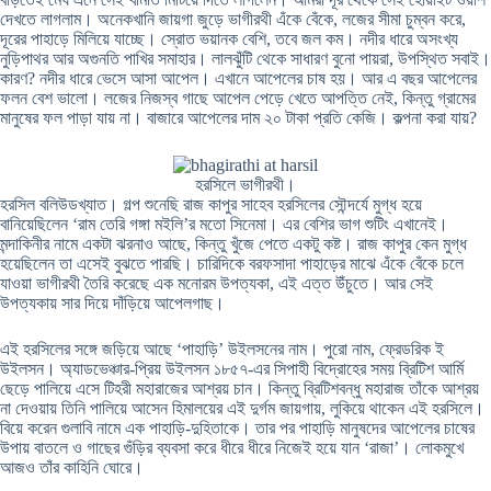
দেখতে লাগলাম। অনেকখানি জায়গা জুড়ে ভাগীরথী এঁকে বেঁকে, লজের সীমা চুম্বন করে,
দূরের পাহাড়ে মিলিয়ে যাচ্ছে। স্রোত ভয়ানক বেশি, তবে জল কম। নদীর ধারে অসংখ্য
নুড়িপাথর আর অগুনতি পাখির সমাহার। লালঝুঁটি থেকে সাধারণ বুনো পায়রা, উপস্থিত সবাই।
কারণ? নদীর ধারে ভেসে আসা আপেল। এখানে আপেলের চাষ হয়। আর এ বছর আপেলের
ফলন বেশ ভালো। লজের নিজস্ব গাছে আপেল পেড়ে খেতে আপত্তি নেই, কিন্তু গ্রামের
মানুষের ফল পাড়া যায় না। বাজারে আপেলের দাম ২০ টাকা প্রতি কেজি। কল্পনা করা যায়?
হরসিলে ভাগীরথী।
হরসিল বলিউডখ্যাত। গল্প শুনেছি রাজ কাপুর সাহেব হরসিলের সৌন্দর্যে মুগ্ধ হয়ে
বানিয়েছিলেন ‘রাম তেরি গঙ্গা মইলি’র মতো সিনেমা। এর বেশির ভাগ শুটিং এখানেই।
মন্দাকিনীর নামে একটা ঝরনাও আছে, কিন্তু খুঁজে পেতে একটু কষ্ট। রাজ কাপুর কেন মুগ্ধ
হয়েছিলেন তা এসেই বুঝতে পারছি। চারিদিকে বরফসাদা পাহাড়ের মাঝে এঁকে বেঁকে চলে
যাওয়া ভাগীরথী তৈরি করেছে এক মনোরম উপত্যকা, এই এত্ত উঁচুতে। আর সেই
উপত্যকায় সার দিয়ে দাঁড়িয়ে আপেলগাছ।
এই হরসিলের সঙ্গে জড়িয়ে আছে ‘পাহাড়ি’ উইলসনের নাম। পুরো নাম, ফ্রেডরিক ই
উইলসন। অ্যাডভেঞ্চার-প্রিয় উইলসন ১৮৫৭-এর সিপাহী বিদ্রোহের সময় ব্রিটিশ আর্মি
ছেড়ে পালিয়ে এসে টিহরী মহারাজের আশ্রয় চান। কিন্তু ব্রিটিশবন্ধু মহারাজ তাঁকে আশ্রয়
না দেওয়ায় তিনি পালিয়ে আসেন হিমালয়ের এই দুর্গম জায়গায়, লুকিয়ে থাকেন এই হরসিলে।
বিয়ে করেন গুলাবি নামে এক পাহাড়ি-দুহিতাকে। তার পর পাহাড়ি মানুষদের আপেলের চাষের
উপায় বাতলে ও গাছের গুঁড়ির ব্যবসা করে ধীরে ধীরে নিজেই হয়ে যান ‘রাজা’। লোকমুখে
আজও তাঁর কাহিনি ঘোরে।