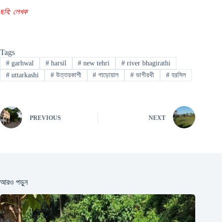
ছবি: লেখক
Tags
#
garhwal
#
harsil
#
new tehri
#
river bhagirathi
#
uttarkashi
#
উত্তরকাশী
#
গাড়োয়াল
#
ভাগীরথী
#
হরসিল
PREVIOUS
NEXT
আরও পড়ুন