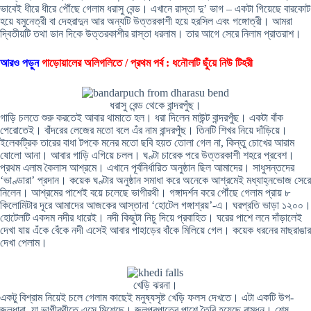
ভাবেই ধীরে ধীরে পৌঁছে গেলাম ধরাসু বেন্ড। এখানে রাস্তা দু’ ভাগ – একটা গিয়েছে বারকোট
হয়ে যমুনেত্রী বা দেহরাদুন আর অন্যটি উত্তরকাশী হয়ে হরসিল এবং গঙ্গোত্রী। আমরা
দ্বিতীয়টি তথা ডান দিকে উত্তরকাশীর রাস্তা ধরলাম। তার আগে সেরে নিলাম প্রাতরাশ।
আরও পড়ুন
গাড়োয়ালের অলিগলিতে / প্রথম পর্ব : ধনৌলটি ছুঁয়ে নিউ টিহরী
ধরাসু বেন্ড থেকে বান্দরপুঁছ।
গাড়ি চলতে শুরু করতেই আবার থামাতে হল। ধরা দিলেন মাউন্ট বান্দরপুঁছ। একটা বাঁক
পেরোতেই। বাঁদরের লেজের মতো বলে এঁর নাম বান্দরপুঁছ। তিনটি শিখর নিয়ে দাঁড়িয়ে।
ইলেকট্রিক তারের বাধা টপকে মনের মতো ছবি হয়ত তোলা গেল না, কিন্তু চোখের আরাম
ষোলো আনা। আবার গাড়ি এগিয়ে চলল। ঘণ্টা চারেক পরে উত্তরকাশী শহরে প্রবেশ।
প্রথম এলাম কৈলাস আশ্রমে। এখানে পূর্বনির্ধারিত অনুষ্ঠান ছিল আমাদের। সাধুসন্তদের
‘ভাণ্ডারা’ প্রদান। কয়েক ঘণ্টার অনুষ্ঠান সমাধা করে অনেকে আশ্রমেই মধ্যাহ্নভোজ সেরে
নিলেন। আশ্রমের পাশেই বয়ে চলেছে ভাগীরথী। গঙ্গাদর্শন করে পৌঁছে গেলাম প্রায় ৮
কিলোমিটার দূরে আমাদের আজকের আস্তানা ‘হোটেল গঙ্গাশ্রয়’-এ। ঘরপ্রতি ভাড়া ১২০০।
হোটেলটি একদম নদীর ধারেই। নদী কিছুটা নিচু দিয়ে প্রবাহিত। ঘরের পাশে লনে দাঁড়ালেই
দেখা যায় এঁকে বেঁকে নদী এসেই আবার পাহাড়ের বাঁকে মিলিয়ে গেল। কয়েক ধরনের মাছরাঙার
দেখা পেলাম।
খেড়ি ঝরনা।
একটু বিশ্রাম নিয়েই চলে গেলাম কাছেই মনুষ্যসৃষ্ট খেড়ি ফলস দেখতে। এটা একটি উপ-
জলধারা, যা ভাগীরথীতে এসে মিশেছে। জলপ্রপাতের পাশে তৈরি হয়েছে রামধনু। শেষ