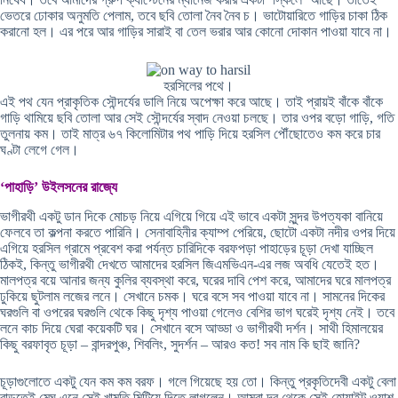
ভেতরে ঢোকার অনুমতি পেলাম, তবে ছবি তোলা নৈব নৈব চ। ভাটোয়ারিতে গাড়ির চাকা ঠিক
করানো হল। এর পরে আর গাড়ির সারাই বা তেল ভরার আর কোনো দোকান পাওয়া যাবে না।
হরসিলের পথে।
এই পথ যেন প্রাকৃতিক সৌন্দর্যের ডালি নিয়ে অপেক্ষা করে আছে। তাই প্রায়ই বাঁকে বাঁকে
গাড়ি থামিয়ে ছবি তোলা আর সেই সৌন্দর্যের স্বাদ নেওয়া চলছে। তার ওপর বড়ো গাড়ি, গতি
তুলনায় কম। তাই মাত্র ৬৭ কিলোমিটার পথ পাড়ি দিয়ে হরসিল পৌঁছোতেও কম করে চার
ঘণ্টা লেগে গেল।
‘পাহাড়ি’ উইলসনের রাজ্যে
ভাগীরথী একটু ডান দিকে মোচড় নিয়ে এগিয়ে গিয়ে এই ভাবে একটা সুন্দর উপত্যকা বানিয়ে
ফেলবে তা কল্পনা করতে পারিনি। সেনাবাহিনীর ক্যাম্প পেরিয়ে, ছোটো একটা নদীর ওপর দিয়ে
এগিয়ে হরসিল গ্রামে প্রবেশ করা পর্যন্ত চারিদিকে বরফপড়া পাহাড়ের চূড়া দেখা যাচ্ছিল
ঠিকই, কিন্তু ভাগীরথী দেখতে আমাদের হরসিল জিএমভিএন-এর লজ অবধি যেতেই হত।
মালপত্র বয়ে আনার জন্য কুলির ব্যবস্থা করে, ঘরের দাবি পেশ করে, আমাদের ঘরে মালপত্র
ঢুকিয়ে ছুটলাম লজের লনে। সেখানে চমক। ঘরে বসে সব পাওয়া যাবে না। সামনের দিকের
ঘরগুলি বা ওপরের ঘরগুলি থেকে কিছু দৃশ্য পাওয়া গেলেও বেশির ভাগ ঘরেই দৃশ্য নেই। তবে
লনে কাচ দিয়ে ঘেরা কয়েকটি ঘর। সেখানে বসে আড্ডা ও ভাগীরথী দর্শন। সাথী হিমালয়ের
কিছু বরফাবৃত চূড়া – বান্দরপুঞ্চ, শিবলিং, সুদর্শন – আরও কত! সব নাম কি ছাই জানি?
চূড়াগুলোতে একটু যেন কম কম বরফ। গলে গিয়েছে হয় তো। কিন্তু প্রকৃতিদেবী একটু বেলা
বাড়তেই মেঘ এনে সেই খামতি মিটিয়ে দিতে লাগলেন। আমরা দূর থেকে সেই হোয়াইট ওয়াশ