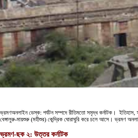
ভ্রমণঅনলাইন ডেস্ক: পর্যটন সম্পদে রীতিমতো সমৃদ্ধ কর্নাটক। ইতিহাস, স্
বেঙ্গালুরু-মায়শুরু (মহীশুর) কেন্দ্রিক ঘোরাঘুরি করে চলে আসে। ভ্রমণ
ভ্রমণ-ছক ২: উত্তর কর্নাটক