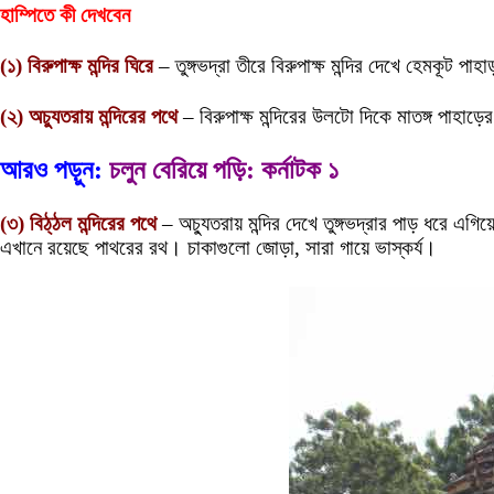
হাম্পিতে কী দেখবেন
(১) বিরুপাক্ষ মন্দির ঘিরে
– তুঙ্গভদ্রা তীরে বিরুপাক্ষ মন্দির দেখে হেমকূট পা
(২) অচ্যুতরায় মন্দিরের পথে
– বিরুপাক্ষ মন্দিরের উলটো দিকে মাতঙ্গ পাহাড়ের 
আরও পড়ুন:
চলুন বেরিয়ে পড়ি: কর্নাটক ১
(৩) বিঠ্‌ঠল মন্দিরের পথে
– অচ্যুতরায় মন্দির দেখে তুঙ্গভদ্রার পাড় ধরে এগিয়ে এ
এখানে রয়েছে পাথরের রথ। চাকাগুলো জোড়া, সারা গায়ে ভাস্কর্য।