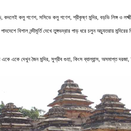
হাড়, কদলেই কলু গণেশ, সসিভে কলু গণেশ, শ্রীকৃষ্ণ মন্দির, বড়ভি লিঙ্গ ও লক্ষ
পাদদেশে বিশাল নন্দীমূর্তি দেখে তুঙ্গভদ্রার পাড় ধরে চলুন অচ্যুতরায় মন্দির
কে একে দেখুন জৈন মন্দির, সুগ্রীব গুহা, কিংস ব্যাল্যান্স, অসমাপ্ত দরজা, বিষ্ণ