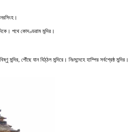
্মীনরসিংহ।
ের দিকে। পথে কোদণ্ডরাম মন্দির।
ু মন্দির, পৌঁছে যান বিঠ্‌ঠল মন্দিরে। নিঃসন্দেহে হাম্পির সর্বশ্রেষ্ঠ মন্দির।