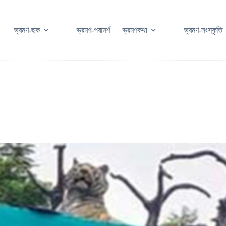
ভ্রমণ-ছক
ভ্রমণ-পরামর্শ
ভ্রমণকথা
ভ্রমণ-সংস্কৃতি