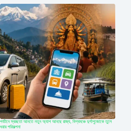
পর্যটনে স্বচ্ছতা আনতে নতুন অ্যাপ আনছে রাজ্য, বিশ্বমঞ্চে দুর্গাপুজোকে তুলে
ধরার পরিকল্পনা