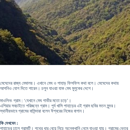
মেঘেদের রাজ্য মেঘালয়। এখানে মেঘ ও পাহাড় ফিসফিস কথা বলে। মেঘেদের কথায়
আপনিও যোগ দিতে পারেন। চলুন যাওয়া যাক মেঘ মুলুকের দেশে।
মাওলিনং গ্রাম : ‘যেখানে মেঘ গাভীর মতো চড়ে’।
এশিয়ার সবচাইতে পরিচ্ছন্ন গ্রাম। পূর্ব খাসি পাহাড়ের এই গ্রাম ছবির মতন সুন্দর।
স্থানীয়ভাবে গ্রামের বাসিন্দারা বলেন ঈশ্বরের নিজের বাগান।
কি দেখবেন :
পাহাড়ের ঢালে গ্রামটি। পথের ধার বেয়ে নিচে অনেকখানি নেমে যাওয়া যায়। গ্রামের ভেতর