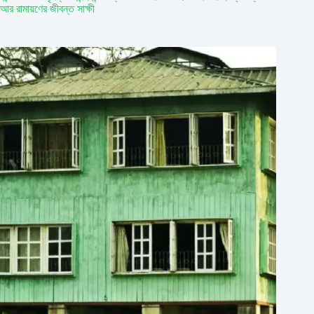
আর রামায়ণের জীবন্ত সাক্ষী