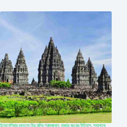
ইন্দোনেশিয়ার বৃহত্তম হিন্দু মন্দির প্রামবানান: হাজার বছরের ইতিহাস, স্থাপত্য