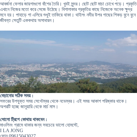
আবর্জনা ফেলার জায়গাগুলো বাঁশের তৈরি। খুবই সুন্দর। ছোট ছোট মাচা চোখে পড়ে। প্রকৃতি
এখানে নিজের মতো করে সেজে উঠেছে। বিশালাকার প্রকৃতির কাছে নিজেকে অনেক ক্ষুদ্র
মনে হয়। পাহাড়ে গা এলিয়ে শুধুই তাকিয়ে থাকা। থাইলং নদীর উপর গাছের শিকড় বুনে বুনে
জীবন্ত সেতুটি এককথায় অসাধারন।
বেড়ানোর সঠিক সময় :
সফরের উপযুক্ত সময় সেপ্টেম্বর থেকে নভেম্বর। এই সময় আকাশ পরিষ্কার থাকে।
অপরটি হচ্ছে জানুয়ারি থেকে মার্চ মাস।
সোলো ট্রিপে কোথায় থাকবেন :
মাওলিনং গ্রামে থাকার জন্য সবচেয়ে ভালো হোমস্টে,
I LA JONG
ফোন 09615043027