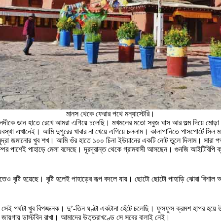
মানস থেকে ফেরার পথে মন্যাস্টেরি।
সেই নদীকে ডান হাতে রেখে আমরা এগিয়ে চলেছি। মখমলের মতো সবুজ ঘাস আর গুল্ম দিয়ে ম
র ব্যবস্থা এখানেই। আমি দুপুরের খাবার না খেয়ে এগিয়ে চললাম। কালাপানিতে পাসপোর্টে
া জমানোর খুব শখ। আমি ওঁর হাতে ১০০ চিনা ইউয়ানের একটি নোট তুলে দিলাম। সারা পথ ওঁ
পের পাশেই পাহাড়ে মেলা বসেছে। দূরদূরান্ত থেকে গ্রামবাসী আসছেন। গুনজি আইটিবিপি ক
াতেও বৃষ্টি হয়েছে। বৃষ্টি হলেই পাহাড়ের রূপ বদলে যায়। ছোটো ছোটো পাহাড়ি ঝোরা বি
। সেই পথটা খুব বিপজ্জনক। দু’-তিন ঘণ্টা একটানা হেঁটে চলেছি। ফুসফুস ক্রমশ হাপর হয়
য় জায়গায় ডাস্টবিন রাখা। আমাদের উত্তরাখণ্ডে সে সবের বালাই নেই।