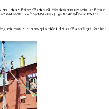
াসছে। প্রায় ঘণ্টাখানেক হাঁটার পর একটা বিশাল ঝরনার কাছে চলে এলাম। গোটা পথকে
লাম জওয়ানরা জাতীয় পতাকা উত্তোলনে ব্যাস্ত। ‘বন্দে মাতরম’ ধ্বনিতে আকাশ-বাতাস
্তু চলার ক্ষমতা যে বেশ কমছে, বুঝতে পারছি। বাঁ পায়ের হাঁটুতে একটা ব্যথা টের পাচ্ছি।