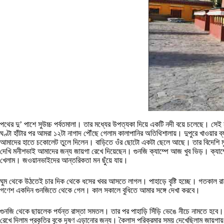
পথের দু’ পাশে সুউচ্চ পর্বতমালা। তার মধ্যের উপত্যকা দিয়ে একটি নদী বয়ে চলেছে। 
ঘণ্টা হাঁটার পর আমরা ১২টা নাগাদ পৌঁছে গেলাম কালাপানির অতিথিশালায়। দুপুরে খাওয়া
আমাদের হাতে চকোলেট তুলে দিলেন। বাড়িতে ওঁর ছোটো একটা ছেলে আছে। তার বিদেশি মুদ্র
দেখি মনীশভাই আমাদের জন্য জায়গা রেখে দিয়েছেন। গুনজি ক্যাম্পে আজ খুব ভিড়। ক্যাম্
খেলাম। জওয়ানভাইদের আন্তরিকতা মন ছুঁয়ে যায়।
ঘুম থেকে উঠতেই চার দিক থেকে ধসের খবর আসতে লাগল। পাহাড়ে বৃষ্টি হচ্ছে। গতকাল র
গণেশ একদিন গুনজিতে থেকে গেল। কাল সকালে বুধিতে আমার সঙ্গে দেখা করবে।
গুনজি থেকে ছায়লেক পর্যন্ত রাস্তা সমতল। তার পর পাহাড়ি সিঁড়ি ভেঙে নীচে নামতে হবে
রেখে দিলাম প্রকৃতির বুকে দূষণ এড়ানোর জন্য। কৈলাস পরিক্রমার সময় দেখেছিলাম জায়গা