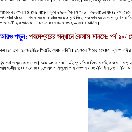
আরেক বার গেলাম মানসের পাড়ে। দূরে উজ্জ্বল কৈলাস পর্বত। ভোররাতের ঘটনার কথা ভেব
হর্ন শোনা যাচ্ছে। শেষ বারের মতো মানসের জল মুখে নিয়ে, পরমেশ্বরের উদ্দেশে প্রণাম জ
পাতা ভারী হয়ে আসছে। কে যেন কানে কানে বলছে – আবার আসিস।
আরও পড়ুন:
পরমেশ্বরের সন্ধানে কৈলাস-মানসে: পর্ব ১০/ স
কখন যে তাকলাকোট পৌঁছে গিয়েছি, খেয়াল করিনি। হোটেলে ফিরেও হোয়াটস অ্যাপে বাড়ির স
খুব সকালে ঘুম ভেঙে গেল। আজ ১৫ আগস্ট। এই পুণ্য দিনে ফিরে চলেছি ভারতে। তাড়াতা
আধ ঘণ্টার মধ্যে বাসে করে চলে এলাম লিপুলেখ পাস সংলগ্ন ভারত-চিন সীমান্তে। চিনা অফ