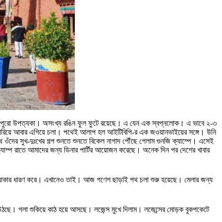
োড়া পুরো উপত্যকা। অসংখ্য রঙিন ফুল ফুটে রয়েছে। এ যেন এক স্বপ্নলোক। এ ভাবে ২-৩
 সিল মারিয়ে আবার এগিয়ে চলা। পথেই আলাপ হল আইটিবিপি-র এক জওয়ানভাইয়ের সঙ্গে। উনি
দের সুখ-দুঃখের গল্প শুনতে শুনতে বিকেল নাগাদ পৌঁছে গেলাম গুনজি ক্যাম্পে। এসেই
্যাম্প রাতে আমাদের জন্য ডিনার পার্টির আয়োজন করেছে। অনেক দিন পর দেশের খাবার
শাল আকার ধারণ করে। এখানেও তাই। আজ গণেশ ছাড়াই পথ চলা শুরু হয়েছে। মেলার জন্য
ে উঠছে। গলা শুকিয়ে কাঠ হয়ে আসছে। লজেন্স মুখে দিলাম। লজেন্সের মোড়ক বুকপকেটে