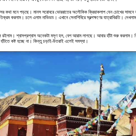
মানসের কথা মনে পড়ছে। মানস সরোবরে ভোররাতের অলৌকিক ক্রিয়াকলাপ যেন চোখের সামনে ভ
ু অতিক্রম করলাম। চলে এলাম নাভিডাং। এখানে সেনাশিবিরে স্বল্পক্ষণের যাত্রাবিরতি। দেখ
বসে রইলাম। শ্বাসপ্রশ্বাস অনেকটা মসৃণ হল, বেশ আরাম লাগছে। আবার হাঁটা শুরু করলাম। কিন
ঁটতে কষ্ট হচ্ছে না। কিন্তু চড়াই-উতরাই এলেই সমস্যা।