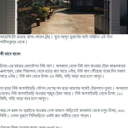
কাছেপিঠেই রয়েছে ঝালং-পারেন-বিন্দু। ঘুরে আসুন ডুয়ার্সের অতি পরিচিত এই তিন
পর্যটনকেন্দ্র থেকে।
কী ভাবে যাবেন
চিসাং-এর কাছের রেলস্টেশন নিউ মাল। কলকাতা থেকে নিউ মাল যাওয়ার ট্রেন কাঞ্চনকন্যা
এক্সপ্রেস, রোজ শিয়ালদহ থেকে ছাড়ে রাত সাড়ে ৮টায়, নিউ মাল পৌঁছোয় পরের দিন সকাল
সাড়ে ৯টায়। নিউ মাল থেকে চিসাং ৫৪ কিমি, গাড়ি ভাড়া করে চলে আসুন।
তা ছাড়া নিউ জলপাইগুড়ি স্টেশন দেশের সব বড়ো জায়গার সঙ্গেই ট্রেনপথে যুক্ত। কলকাতা
থেকেও নিউ জলপাইগুড়ি যাওয়ার প্রচুর ট্রেন আছে। নিউ জলপাইগুড়ি থেকে চিসাং ১১১
কিমি, গাড়ি ভাড়া করে চলে আসুন।
আর সে রকম লং ড্রাইভে যাওয়ার নেশা থাকলে গাড়িতেই কলকাতা থেকে চলুন চিসাং, ৬৬১
কিমি। তেমন বুঝলে শিলিগুড়িতে একটা রাত কাটিয়ে যেতে পারেন।
ট্রেনের বিশদ তথ্যের জন্য দেখুন erail.in।