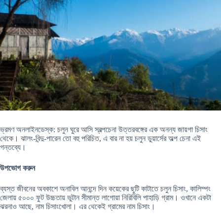
ভ্রমণ অনলাইনডেস্ক: চলুন ঘুরে আসি স্বল্পচেনা উত্তরবঙ্গের এক অনন্য জায়গা চিসাং
থেকে। ঝালং-বিন্দু-পারেন তো বহু পরিচিত, এ বার না হয় চলুন ডুয়ার্সের অল্প চেনা এই
গন্তব্যে।
উপভোগ করুন
ব্যস্ত জীবনের অবকাশে অনাবিল আনন্দে দিন কয়েকের ছুটি কাটাতে চলুন চিসাং, কালিম্পং
জেলায় ৫০০০ ফুট উচ্চতায় ভুটান সীমান্ত লাগোয়া নিরিবিলি পাহাড়ি গ্রাম। ওখানে একটা
ঝরনাও আছে, নাম চিসাংখোলা। এর থেকেই গ্রামের নাম চিসাং।