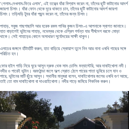
‘গেলাম-দেখলাম-ফিরে এলাম’, এই তত্ত্বে যাঁরা বিশ্বাস করেন না, তাঁদের ছুটি কাটানোর আদর্শ
জায়গা চিসাং। যাঁরা ফোন থেকে দূরে থাকতে চান, তাঁদের ছুটি কাটানোর আদর্শ জায়গা
চিসাং। তড়িঘড়ি ট্যুর যাঁরা পছন্দ করেন না, তাঁদের জন্য চিসাং।
পাহাড়, সবুজ গাছগাছালি আর হরেক রকম পাখির কুজন চিসাং-এ আপনাকে স্বাগত জানাবে।
হাত বাড়ালেই ভুটানের পাহাড়, নভেম্বর থেকে এপ্রিল পর্যন্ত যার শীর্ষদেশ বরফে মোড়া
থাকে। সেই পাহাড়ের কোলে অসাধারণ সূর্যোদয়ের সাক্ষী থাকুন।
এলাচের জঙ্গলে হাঁটাহাঁটি করুন, হাত বাড়িয়ে স্কোয়াশ তুলে নিন আর নানা ওষধি গাছের সঙ্গে
পরিচিত হন।
ফোর হুইল গাড়ি নিয়ে ঘুরে আসুন দ্রুক থেক সাম চোলিং মন্যাস্টেরি, আর দাবাইখোলা নদী।
নদীর ও পারেই ভুটান। বরফঠান্ডা জলে অল্প স্রোত ঠেলে পায়ের পাতা ডুবিয়ে চলে যান ও
পারে, ভুটানের মাটি ছুঁয়ে আসুন। স্থানীয় মানুষরা বলেন, দাবাইখোলার জলের ওষধি গুণ আছে,
তাই তো নাম দাবাইখোলা বা দাওয়াইখোলা। নদীর পাড়ে জমিয়ে পিকনিক করুন।