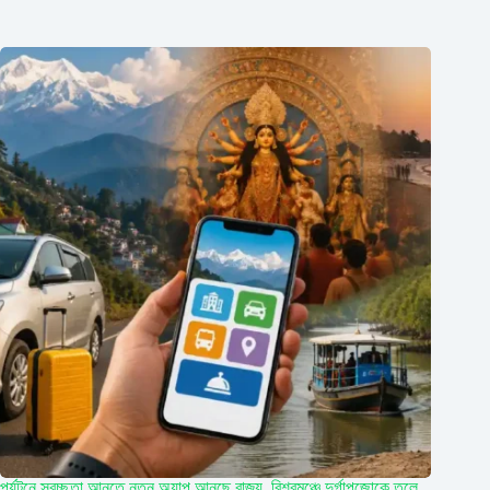
পর্যটনে স্বচ্ছতা আনতে নতুন অ্যাপ আনছে রাজ্য, বিশ্বমঞ্চে দুর্গাপুজোকে তুলে