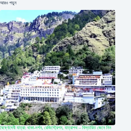
আরও পড়ুন
বৈষ্ণোদেবী যাত্রা: থাকা-দর্শন, রেজিস্ট্রেশন, যাত্রাপথ – বিস্তারিত জেনে নিন