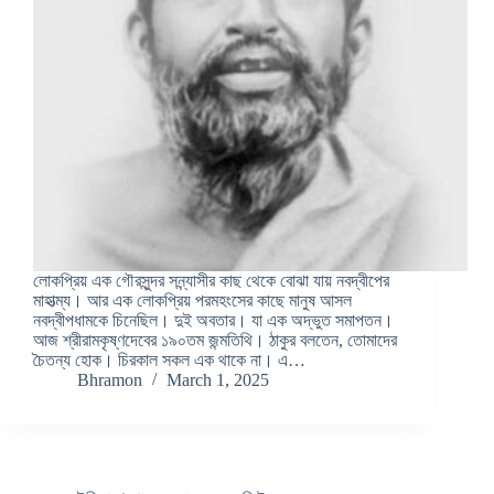
লোকপ্রিয় এক গৌরসুন্দর সন্ন্যাসীর কাছ থেকে বোঝা যায় নবদ্বীপের
মাহাত্ম্য। আর এক লোকপ্রিয় পরমহংসের কাছে মানুষ আসল
নবদ্বীপধামকে চিনেছিল। দুই অবতার। যা এক অদ্ভুত সমাপতন।
আজ শ্রীরামকৃষ্ণদেবের ১৯০তম জন্মতিথি। ঠাকুর বলতেন, তোমাদের
চৈতন্য হোক। চিরকাল সকল এক থাকে না। এ…
Bhramon
March 1, 2025