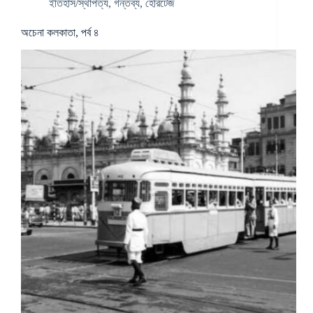
ইতিহাস/স্থাপত্য
,
গন্তব্য
,
হেরিটেজ
অচেনা কলকাতা, পর্ব ৪