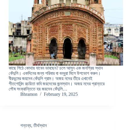
কাছে পিঠে কোথায় যাবেন ভাবছেন? চলে আসুন এক জনপ্রিয় স্থান
কেঁদুলি। একদিনের জন্য পরিবার বা বন্ধুরা মিলে উপভোগ করুন।
বীরভূমের জয়দেব কেঁদুলি গ্রাম। অজয় নদের তীরে এখানেই
গীতগোবিন্দ রচয়িতা কবি জয়দেবের জন্মস্থান। অজয় নদের প্রান্তরে
পৌষ সংক্রান্তিতে হয় জয়দেব কেঁদুলি…
Bhramon
February 19, 2025
গন্তব্য
,
তীর্থস্থান