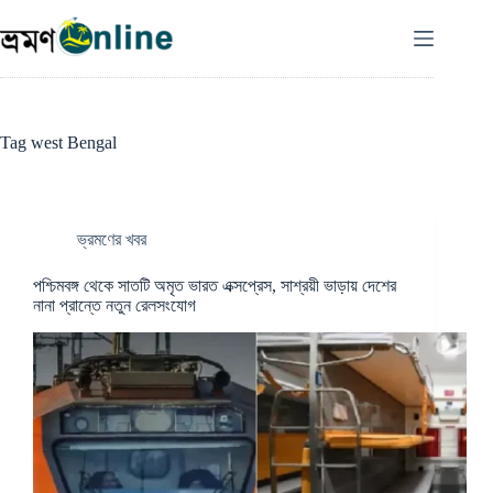
Skip
to
content
Tag
west Bengal
ভ্রমণের খবর
পশ্চিমবঙ্গ থেকে সাতটি অমৃত ভারত এক্সপ্রেস, সাশ্রয়ী ভাড়ায় দেশের
নানা প্রান্তে নতুন রেলসংযোগ