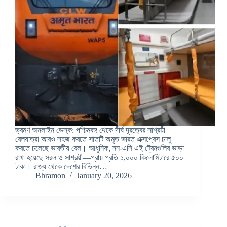
ভ্রমণ অনলাইন ডেস্ক: পশ্চিমবঙ্গ থেকে দীর্ঘ দূরত্বের সাশ্রয়ী
রেলযাত্রা আরও সহজ করতে সাতটি অমৃত ভারত এক্সপ্রেস চালু
করতে চলেছে ভারতীয় রেল। আধুনিক, নন-এসি এই ট্রেনগুলির ভাড়া
রাখা হয়েছে সরল ও সাশ্রয়ী—প্রায় প্রতি ১,০০০ কিলোমিটারে ৫০০
টাকা। রাজ্য থেকে দেশের বিভিন্ন…
Bhramon
January 20, 2026