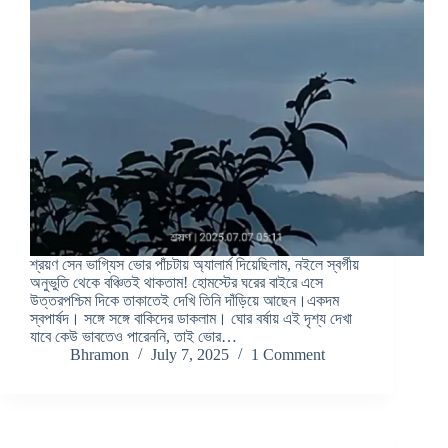
শ্রয়ণ সেন ভাগ্যিস ভোর পাঁচটায় অ্যালার্ম দিয়েছিলাম, নইলে স্বর্গীয়
অনুভুতি থেকে বঞ্চিতই থাকতাম! হোমস্টের ঘরের বাইরে এসে
উত্তরপশ্চিম দিকে তাকাতেই দেখি তিনি দাঁড়িয়ে আছেন।একদম
স্বপার্ষদ। সঙ্গে সঙ্গে বাকিদের ডাকলাম। ঘোর বর্ষায় এই দৃশ্য দেখা
যাবে কেউ ভাবতেও পারেননি, তাই ভোর…
Bhramon
July 7, 2025
1 Comment