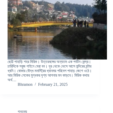
ছোট্ট পাহাড়ি শহর মিরিক। উত্তরবঙ্গের অন্যতম এক পর্যটন কেন্দ্র।
চারিদিকে সবুজ পাইনে ঘেরা বন। দূর থেকে ভেসে আসে মন্দিরের ঘন্টার
ধ্বনি। বোকার বৌদ্ধ মনাস্ট্রির ধ্যানময় পরিবেশ পাহাড় জেগে ওঠে।
আর মিরিক লেকের মুগ্ধকর দৃশ্য আপনার মন কাড়বে। মিরিক কথার
অর্থ…
Bhramon
February 21, 2025
গন্তব্য