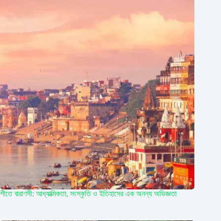
শীতে বারাণসী: আধ্যাত্মিকতা, সংস্কৃতি ও ইতিহাসের এক অনন্য অভিজ্ঞতা