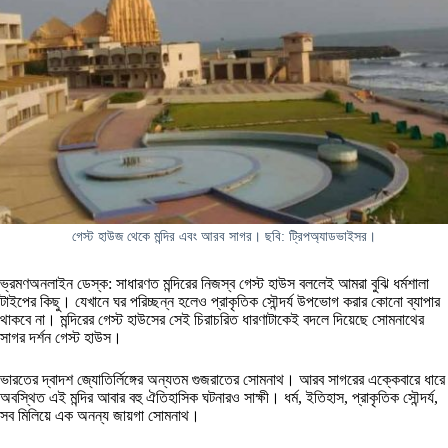
গেস্ট হাউজ থেকে মন্দির এবং আরব সাগর। ছবি: ট্রিপঅ্যাডভাইসর।
ভ্রমণঅনলাইন ডেস্ক: সাধারণত মন্দিরের নিজস্ব গেস্ট হাউস বললেই আমরা বুঝি ধর্মশালা
টাইপের কিছু। যেখানে ঘর পরিচ্ছন্ন হলেও প্রাকৃতিক সৌন্দর্য উপভোগ করার কোনো ব্যাপার
থাকবে না। মন্দিরের গেস্ট হাউসের সেই চিরাচরিত ধারণাটাকেই বদলে দিয়েছে সোমনাথের
সাগর দর্শন গেস্ট হাউস।
ভারতের দ্বাদশ জ্যোতির্লিঙ্গের অন্যতম গুজরাতের সোমনাথ। আরব সাগরের এক্কেবারে ধারে
অবস্থিত এই মন্দির আবার বহু ঐতিহাসিক ঘটনারও সাক্ষী। ধর্ম, ইতিহাস, প্রাকৃতিক সৌন্দর্য,
সব মিলিয়ে এক অনন্য জায়গা সোমনাথ।