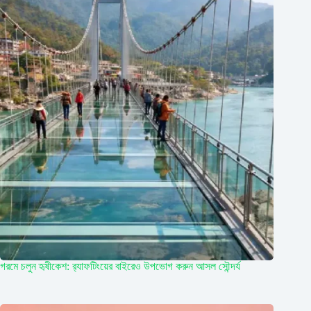
গরমে চলুন হৃষীকেশ: র‍্যাফটিংয়ের বাইরেও উপভোগ করুন আসল সৌন্দর্য