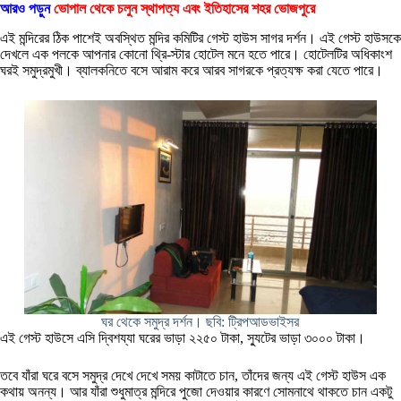
আরও পড়ুন
ভোপাল থেকে চলুন স্থাপত্য এবং ইতিহাসের শহর ভোজপুরে
এই মন্দিরের ঠিক পাশেই অবস্থিত মন্দির কমিটির গেস্ট হাউস সাগর দর্শন। এই গেস্ট হাউসকে
দেখলে এক পলকে আপনার কোনো থ্রি-স্টার হোটেল মনে হতে পারে। হোটেলটির অধিকাংশ
ঘরই সমুদ্রমুখী। ব্যালকনিতে বসে আরাম করে আরব সাগরকে প্রত্যক্ষ করা যেতে পারে।
ঘর থেকে সমুদ্র দর্শন। ছবি: ট্রিপআডভাইসর
এই গেস্ট হাউসে এসি দ্বিশয্যা ঘরের ভাড়া ২২৫০ টাকা, স্যুটের ভাড়া ৩০০০ টাকা।
তবে যাঁরা ঘরে বসে সমুদ্র দেখে দেখে সময় কাটাতে চান, তাঁদের জন্য এই গেস্ট হাউস এক
কথায় অনন্য। আর যাঁরা শুধুমাত্র মন্দিরে পুজো দেওয়ার কারণে সোমনাথে থাকতে চান একটু