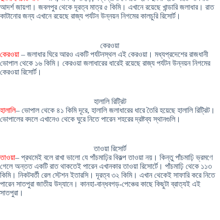
আদর্শ জায়গা। জবলপুর থেকে দূরত্ব মাত্র ৫ কিমি। এখানে রয়েছে খান্ডারি জলাধার। রাত
কাটানোর জন্য এখানে রয়েছে রাজ্য পর্যটন উন্নয়ন নিগমের কালচুরি রিসোর্ট।
কেরওয়া
কেরওয়া
– জলাধার ঘিরে আরও একটি পর্যটনস্থল এই কেরওয়া। মধ্যপ্রদেশের রাজধানী
ভোপাল থেকে ১৬ কিমি। কেরওয়া জলাধারের ধারেই রয়েছে রাজ্য পর্যটন উন্নয়ন নিগমের
কেরওয়া রিসোর্ট।
হালালি রিট্রিট
হালালি
– ভোপাল থেকে ৪১ কিমি দূরে, হালালি জলাধারের ধারে তৈরি হয়েছে হালালি রিট্রিট।
ভোপালের বদলে এখানেও থেকে ঘুরে নিতে পারেন শহরের দ্রষ্টব্য স্থানগুলি।
তাওয়া রিসোর্ট
তাওয়া
– প্রথমেই বলে রাখা ভালো যে পাঁচমাঢ়ির বিকল্প তাওয়া নয়। কিন্তু পাঁচমাঢ়ি ভ্রমণে
গেলে অন্তত একটি রাত থাকতেই পারেন এখানকার তাওয়া রিসোর্টে। পাঁচমাঢ়ি থেকে ১১৩
কিমি। নিকটবর্তী রেল স্টেশন ইতারসি। দূরত্ব ৩২ কিমি। এখান থেকেই সাফারি করে নিতে
পারেন সাতপুরা জাতীয় উদ্যানে। কানহা-বান্ধবগড়-পেঞ্চের কাছে কিছুটা ব্রাত্যই এই
সাতপুরা।