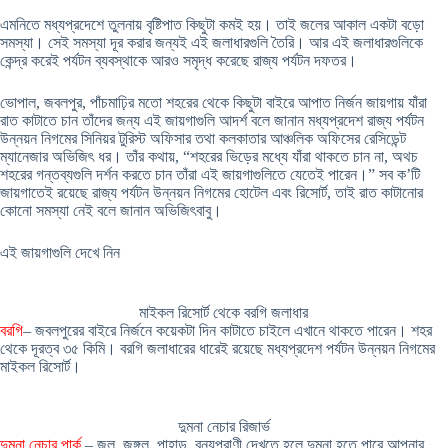
এমনিতে মধ্যপ্রদেশে তুলনায় বৃষ্টিপাত কিছুটা কমই হয়। তাই জলের আকাল একটা বড়ো
সমস্যা। সেই সমস্যা দূর করার জন্যই এই জলাধারগুলি তৈরি। আর এই জলাধারগুলিকে
কেন্দ্র করেই পর্যটন ব্যবস্থাকে আরও সমৃদ্ধ করেছে রাজ্য পর্যটন দফতর।
ভোপাল, জবলপুর, পাঁচমাঢ়ির মতো শহরের থেকে কিছুটা বাইরে আপাত নির্জন জায়গায় যাঁরা
রাত কাটাতে চান তাঁদের জন্য এই জায়গাগুলি আদর্শ বলে জানান মধ্যপ্রদেশ রাজ্য পর্যটন
উন্নয়ন নিগমের সিনিয়র টুরিস্ট অফিসার তথা কলকাতার আঞ্চলিক অফিসের রেসিডেন্ট
ম্যানেজার অভিজিৎ ধর। তাঁর কথায়, “শহরের ভিড়ের মধ্যে যাঁরা থাকতে চান না, অথচ
শহরের গন্তব্যগুলি দর্শন করতে চান তাঁরা এই জায়গাগুলিতে যেতেই পারেন।” সব ক’টি
জায়গাতেই রয়েছে রাজ্য পর্যটন উন্নয়ন নিগমের হোটেল এবং রিসোর্ট, তাই রাত কাটানোর
কোনো সমস্যা নেই বলে জানান অভিজিৎবাবু।
এই জায়গাগুলি দেখে নিন
মাইকল রিসোর্ট থেকে বরগি জলাধার
বরগি
– জবলপুরের বাইরে নির্জনে কয়েকটা দিন কাটাতে চাইলে এখানে থাকতে পারেন। শহর
থেকে দূরত্ব ৩৫ কিমি। বরগি জলাধারের ধারেই রয়েছে মধ্যপ্রদেশ পর্যটন উন্নয়ন নিগমের
মাইকল রিসোর্ট।
দুমনা নেচার রিজার্ভ
দুমনা নেচার পার্ক
– জল, জঙ্গল, পাহাড়, বন্যপ্রাণী দেখতে হলে দুমনা হতে পারে আপনার