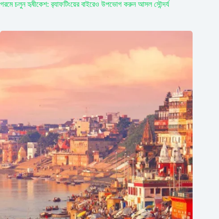
গরমে চলুন হৃষীকেশ: র‍্যাফটিংয়ের বাইরেও উপভোগ করুন আসল সৌন্দর্য