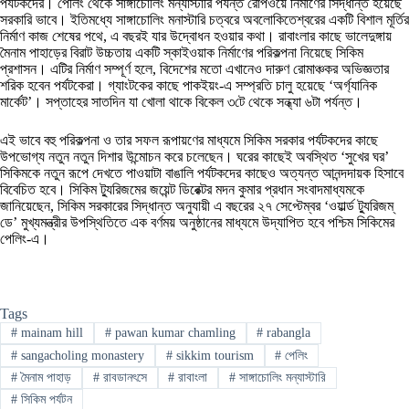
পর্যটকদের। পেলিং থেকে সাঙ্গাচোলিং মন্যাস্টারি পর্যন্ত রোপওয়ে নির্মাণের সিদ্ধান্ত হয়েছে
সরকারি ভাবে। ইতিমধ্যে সাঙ্গাচোলিং মনাস্টারি চত্বরে অবলোকিতেশ্বরের একটি বিশাল মূর্তির
নির্মাণ কাজ শেষের পথে, এ বছরই যার উদ্বোধন হওয়ার কথা। রাবাংলার কাছে ভালেদুঙ্গায়
মৈনাম পাহাড়ের বিরাট উচ্চতায় একটি স্কাইওয়াক নির্মাণের পরিকল্পনা নিয়েছে সিকিম
প্রশাসন। এটির নির্মাণ সম্পূর্ণ হলে, বিদেশের মতো এখানেও দারুণ রোমাঞ্চকর অভিজ্ঞতার
শরিক হবেন পর্যটকেরা। গ্যাংটকের কাছে পাকইয়ং-এ সম্প্রতি চালু হয়েছে ‘অর্গ্যানিক
মার্কেট’। সপ্তাহের সাতদিন যা খোলা থাকে বিকেল ৩টে থেকে সন্ধ্যা ৬টা পর্যন্ত।
এই ভাবে বহু পরিকল্পনা ও তার সফল রূপায়ণের মাধ্যমে সিকিম সরকার পর্যটকদের কাছে
উপভোগ্য নতুন নতুন দিশার উন্মোচন করে চলেছেন। ঘরের কাছেই অবস্থিত ‘সুখের ঘর’
সিকিমকে নতুন রূপে দেখতে পাওয়াটা বাঙালি পর্যটকদের কাছেও অত্যন্ত আনন্দদায়ক হিসাবে
বিবেচিত হবে। সিকিম ট্যুরিজমের জয়েন্ট ডিরেক্টর মদন কুমার প্রধান সংবাদমাধ্যমকে
জানিয়েছেন, সিকিম সরকারের সিদ্ধান্ত অনুযায়ী এ বছরের ২৭ সেপ্টেম্বর ‘ওয়ার্ল্ড ট্যুরিজম্‌
ডে’ মুখ্যমন্ত্রীর উপস্থিতিতে এক বর্ণময় অনুষ্ঠানের মাধ্যমে উদ্‌যাপিত হবে পশ্চিম সিকিমের
পেলিং-এ।
Tags
#
mainam hill
#
pawan kumar chamling
#
rabangla
#
sangacholing monastery
#
sikkim tourism
#
পেলিং
#
মৈনাম পাহাড়
#
রাবডানৎসে
#
রাবাংলা
#
সাঙ্গাচোলিং মন্যাস্টারি
#
সিকিম পর্যটন