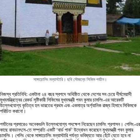
সাঙ্গাচোলিং মন্যাস্টারি। ছবি সৌজন্যে সিকিম পর্যটন।
নিজস্ব প্রতিনিধি: একটানা ২৪ বছর স্বপদে অধিষ্ঠিত থেকে দেশের সব চেয়ে দীর্ঘমেয়াদী
মুখ্যমন্ত্রিত্বের রেকর্ড সৃষ্টিকারী সিকিমের মুখ্যমন্ত্রী পবন কুমার চামলিং-এর আরেকটি
উল্লেখযোগ্য কৃতিত্ব হল ভারতের প্রথম এবং একমাত্র অর্গ্যানিক রাজ্য হিসাবে সিকিমকে
পরিচিত করানো।
পর্যটনের প্রসারেও অনেকগুলি উল্লেখযোগ্য পদক্ষেপ নিয়েছেন চামলিং প্রশাসন। পেলিং-এর
কাছে রাবডানৎসে-তে সম্প্রতি একটি ‘বার্ড পার্ক’ উদ্বোধন করেছেন মুখ্যমন্ত্রী পবন কুমার
চামলিং। পেলিং থেকে সাঙ্গাচোলিং মন্যাস্টারি পর্যন্ত ভবিষ্যতে আর হেঁটে যেতে হবে না