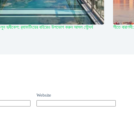
লুন হৃষীকেশ: র‍্যাফটিংয়ের বাইরেও উপভোগ করুন আসল সৌন্দর্য
শীতে বারাণসী
Website