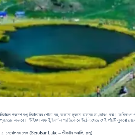
হিমাচল প্রদেশ শুধু হিমালয়ের শোভা নয়, অজানা লুকনো রত্নের ভাণ্ডারও বটে। অধিকাংশ পর্য
প্রচারের অভাবে। ‘টাইমস অফ ইন্ডিয়া’-র প্রতিবেদনে উঠে এসেছে সেই পাঁচটি লুকনো লে
১. সেরোলসর লেক (Serolsar Lake – তীরথান ভ্যালি, কুলু)