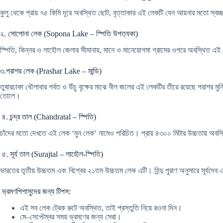
কুলু থেকে প্রায় ৭৫ কিমি দূরে অবস্থিত ছোট, বৃত্তাকার এই লেকটি যেন আয়নার মতো স্বচ
২. সোপোনা লেক (Sopona Lake – স্পিতি উপত্যকা)
স্পিতি, কিন্নর ও লাহৌল জেলার সীমানায়, মানে ও মানেয়োগমা গ্রামের ওপরে অবস্থিত এই ম
৩.পরাশর লেক (Prashar Lake – মান্ডি)
তুষারঢাকা ধৌলাধার পর্বত ও উঁচু বৃক্ষের মাঝে নীল জলের এই লেকটির তীরে রয়েছে পরাশর 
তোলে।
৪. চন্দ্র তাল (Chandratal – স্পিতি)
চাঁদের মতো দেখতে এই লেক ‘মুন লেক’ নামেও পরিচিত। প্রায় ৪৩০০ মিটার উচ্চতায় অবস্থি
৫. সূর্য তাল (Surajtal – লাহৌল-স্পিতি)
ভারতের তৃতীয় উচ্চতম এবং বিশ্বের ২১তম উচ্চতম লেক এটি। হিন্দু পুরাণ অনুসারে সূর্যদ
ভ্রমণপিপাসুদের জন্য টিপস:
এই সব লেক ট্রেক রুটে অবস্থিত, তাই প্রস্তুতি নিয়ে রওনা দিন।
মে–সেপ্টেম্বর সময় ভ্রমণের জন্য সেরা।