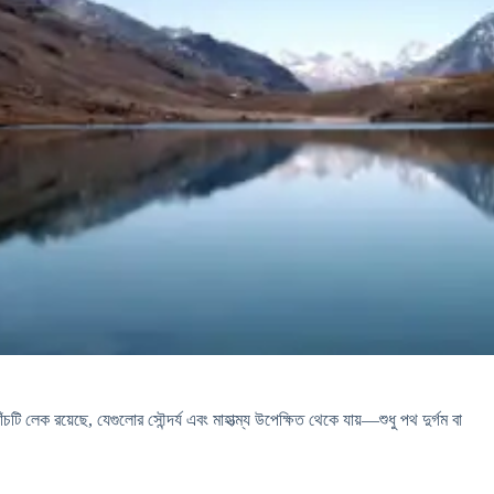
লেক রয়েছে, যেগুলোর সৌন্দর্য এবং মাহাত্ম্য উপেক্ষিত থেকে যায়—শুধু পথ দুর্গম বা